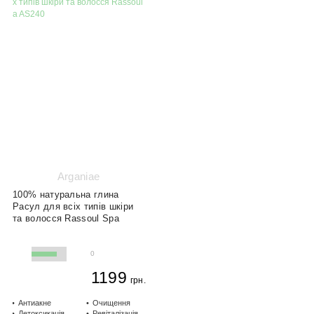
@woom.naturalica
@naturalica.professional
Arganiae
100% натуральна глина
Расул для всіх типів шкіри
та волосся Rassoul Spa
0
1199
грн.
Антиакне
Очищення
Детоксикація
Ревіталізація