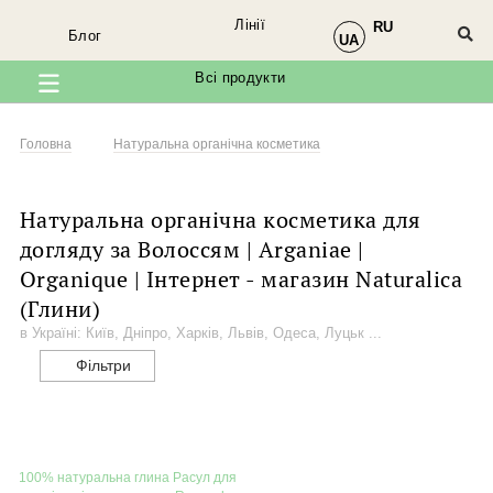
Лінії
RU
×
Блог
Ми в соцмережах
UA
Всі продукти
Завітайте до нас у
Facebook
Головна
Натуральна органічна косметика
Натуральна органічна косметика для
догляду за Волоссям | Arganiae |
Organique | Інтернет - магазин Naturalica
@organique.naturalica
(Глини)
в Україні: Київ, Дніпро, Харків, Львів, Одеса, Луцьк ...
Фільтри
@arganiae.naturalica