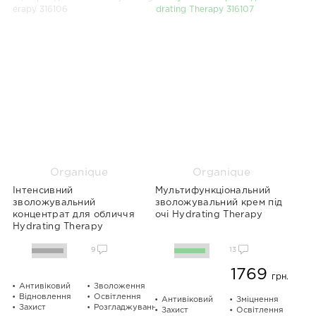
Organique
Organique
Інтенсивний
Мультифункціональний
зволожувальний
зволожувальний крем під
концентрат для обличчя
очі Hydrating Therapy
Hydrating Therapy
9
13
1769
грн.
Антивіковий
Зволоження
Відновлення
Освітлення
Антивіковий
Зміцнення
Захист
Розгладжування
Захист
Освітлення