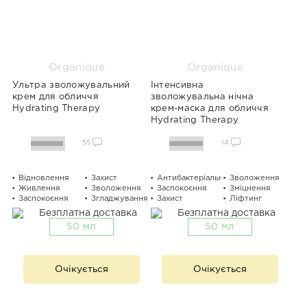
Organique
Organique
Ультра зволожувальний
Інтенсивна
крем для обличчя
зволожувальна нічна
Hydrating Therapy
крем-маска для обличчя
Hydrating Therapy
55
14
Відновлення
Захист
Антибактеріальний
Зволоження
Живлення
Зволоження
Заспокоєння
Зміцнення
Заспокоєння
Згладжування
Захист
Ліфтинг
50 мл
50 мл
Очікується
Очікується