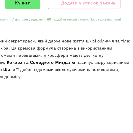
Купити
Додати у список бажань
безплатної доставки у відділення НП - додайте товари в кошик. Зараз доставка -
грн!
ний секрет краси, який дарує нове життя шкірі обличчя та тіла:
шкіра. Ця кремова формула створена з використанням
вагомими перевагами: мікросфери мають делікатну
ни, Кокоса та Солодкого Мигдалю
насичує шкіру корисними
я Ши
, з її добре відомими зволожуючими властивостями,
підермісу.