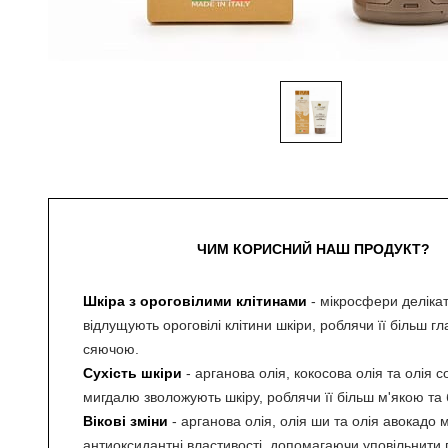
ЧИМ КОРИСНИЙ НАШ ПРОДУКТ?
Шкіра з ороговілими клітинами
- мікросфери деліка
відлущують ороговілі клітини шкіри, роблячи її більш г
сяючою.
Сухість шкіри
- арганова олія, кокосова олія та олія 
мигдалю зволожують шкіру, роблячи її більш м'якою та
Вікові зміни
- арганова олія, олія ши та олія авокадо 
антиоксидантні властивості, допомагаючи уповільнити