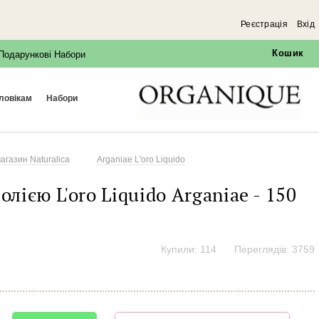
Реєстрація
Вхід
×
Кошик
Подарункові Набори
оловікам
набори
агазин Naturalica
Arganiae L'oro Liquido
олією L'oro Liquido
Arganiae
- 150
Купили: 114
Переглядів: 3759