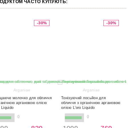
РОДУКТОМ ЧАСТО КУПУЮТЬ:
-30%
-30%
Arganiae
Arganiae
щаюче молочко для обличчя
Тонізуючий лосьйон для
ганічною аргановою олією
обличчя з органічною аргановою
ro Liquido
олією L'oro Liquido
0
0