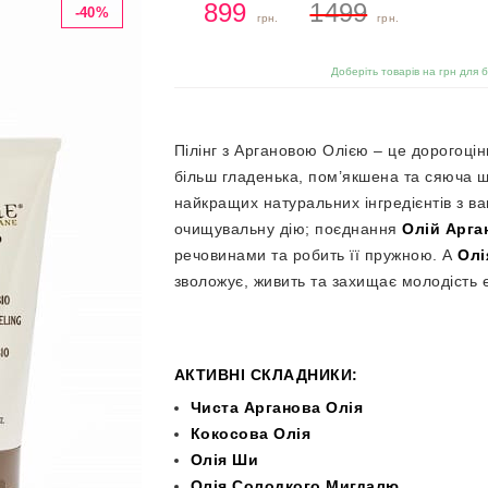
899
1499
-40%
грн.
грн.
@arganiae.naturalica
Доберіть товарів на грн для 
@woom.naturalica
Пілінг з Аргановою Олією – це дорогоцін
більш гладенька, пом’якшена та сяюча 
найкращих натуральних інгредієнтів з 
очищувальну дію; поєднання
Олій Арга
речовинами та робить її пружною. А
Олі
@naturalica.professional
зволожує, живить та захищає молодість е
АКТИВНІ СКЛАДНИКИ:
Чиста Арганова Олія
Кокосова Олія
Олія Ши
Олія Солодкого Мигдалю