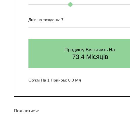
Днів на тиждень:
7
Продукту Вистачить На:
73.4 Місяців
Об'єм На 1 Прийом:
0.0 Мл
Поділитися: