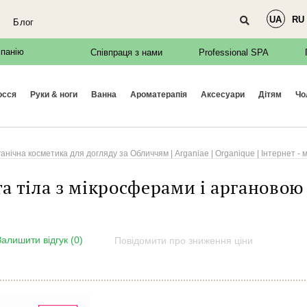
UA
RU
Блог
мпанію
и в соцмережах
Співпраця з нами
Professional SPA
Завітайте до нас у
осся
руки & ноги
ванна
ароматерапія
аксесуари
дітям
ч
Facebook
нічна косметика для догляду за Обличчям | Arganiae | Organique | Інтернет - м
а тіла з мікросферами і аргановою 
@organique.naturalica
Залишити відгук (0)
Повідомити про зниження ціни