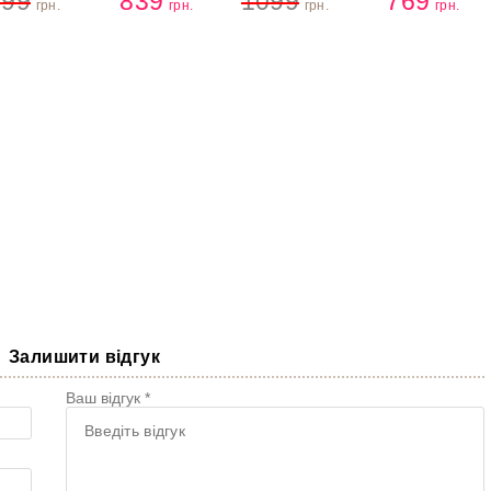
199
839
1099
769
грн.
грн.
грн.
грн.
200 мл
200 мл
Купити
Купити
Залишити відгук
Ваш відгук *