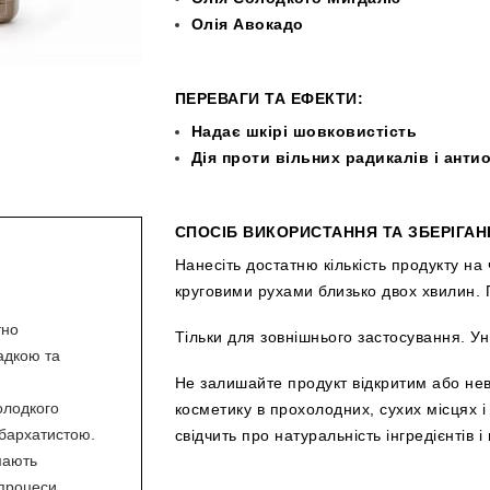
Олія Авокадо
ПЕРЕВАГИ ТА
ЕФЕКТИ:
Надає шкірі шовковистість
Дія проти вільних радикалів і анти
СПОСІБ ВИКОРИСТАННЯ ТА ЗБЕРІГАН
Нанесіть достатню кількість продукту на 
круговими рухами близько двох хвилин.
тно
Тільки для зовнішнього застосування. Ун
ладкою та
Не залишайте продукт відкритим або нев
солодкого
косметику в прохолодних, сухих місцях і
 бархатистою.
свідчить про натуральність інгредієнтів і
мають
 процеси