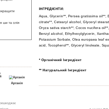
ІНГРЕДІЄНТИ:
окращити
Aqua, Glycerin**, Persea gratissima oil**,
citrate**, Cetearyl alcohol, Glyceryl stear
ія ши та олія
Oryza sativa starch**, Cocos nucifera oil*
Benzyl alcohol, Ethylhexylglycerin, Xant
Potassium Sorbate, Olea europaea leaf extr
acid, Tocopherol**, Glyceryl linoleate, Squa
* Органічний Інгредієнт
** Натуральний Інгредієнт
Арганія
ерешкоджає
ріння.