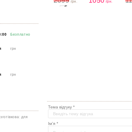
2099
1050
1
грн.
грн.
20 мл
9:00
Безплатно
Купити
я
грн
я
грн
Тема відгуку *
зготівкова: для
Ім'я *