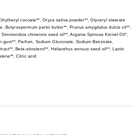
 Ethylhexyl cocoate**, Oryza sativa powder**, Glyceryl stearate
ate, Butyrospermum parkii butter**, Prunus amygdalus dulcis oil**,
*, Simmondsia chinensis seed oil**, Argania Spinosa Kernel Oil*,
han gum**, Parfum, Sodium Gluconate, Sodium Benzoate,
act**, Beta-sitosterol**, Helianthus annuus seed oil**, Lactic
lene**, Citric acid.