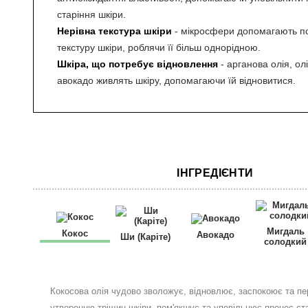
старіння шкіри.
Нерівна текстура шкіри
- мікросфери допомагають п
текстуру шкіри, роблячи її більш однорідною.
Шкіра, що потребує відновлення
- арганова олія, ол
авокадо живлять шкіру, допомагаючи їй відновитися.
ІНГРЕДІЄНТИ
Мигдаль
Кокос
Авокадо
Ши (Каріте)
солодкий
Кокосова олія чудово зволожує, відновлює, заспокоює та п
утворенню тріщин шкіри, пом'якшує та уповільнює процес ста