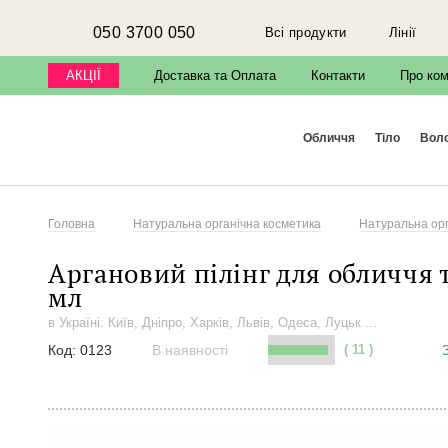
050 3700 050
Всі продукти
Лінії
АКЦІЇ
Доставка та Оплата
Контакти
Про ко
М
обличчя
тіло
вол
Головна
Натуральна органічна косметика
Натуральна орга
Аргановий пілінг для обличчя т
мл
в Україні: Київ, Дніпро, Харків, Львів, Одеса, Луцьк ...
Код:
0123
В наявності
( 11 )