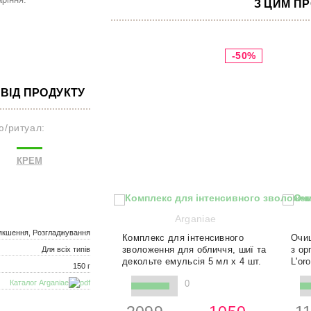
З ЦИМ П
-50%
ВІД ПРОДУКТУ
ю/ритуал:
КРЕМ
Arganiae
'якшення, Розгладжування
Комплекс для інтенсивного
Очи
зволоження для обличчя, шиї та
з ор
Для всіх типів
декольте емульсія 5 мл x 4 шт.
L'o
150 г
Каталог Arganiae
0