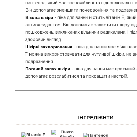
пантенол, який має заспокійливі та відновлювальні 
Він допомагає зменшити почервоніння та подразне
Вікова шкіра
- піна для ванни містить вітамін Е, яки
антиоксидантом. Він допомагає захистити шкіру від
пошкоджень, викликаних вільними радикалами, і підт
здоровий вигляд.
Шкірні захворювання
- піна для ванни має м'які вла
її можна використовувати для чутливої шкіри, не 
подразнення.
Поганий запах шкіри
- піна для ванни має приємний
допомагає розслабитися та покращити настрій.
ІНГРЕДІЄНТИ