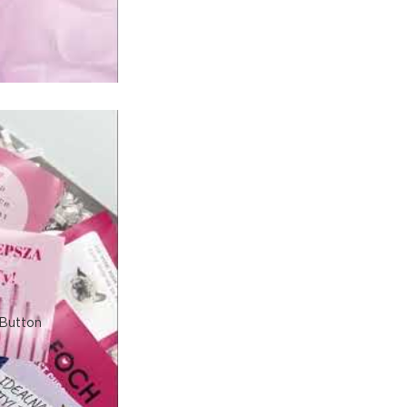
Дарія Краєвська
купила усю лінію
Продукт, який відп
розслабленням.
Валентина Умерова
Надзвичайно
Супер
Лілія Гайко
не проміняю ні на 
Красивий запах
Василина Ткачук
відносно замовлен
Запах просто захо