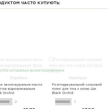
ОДУКТОМ ЧАСТО КУПУЮТЬ:
Organique
Organique
ке зволожувальне масло
Розгладжувальний сольовий
 тіла відновлювальне
пілінг для тіла з олією Ши
ack Orchid
Black Orchid
21
11