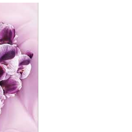
Юлія Ликов
;)
красивий запах, ба
Лариса Лукяненко
Прикольний прод
Я використовую цю р
залишається на шк
Валентина Умерова
Дуже сподобалось
Супер
Валентина Умерова
;)
Чудовий