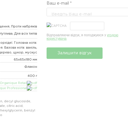
Ваш e-mail *
Світлана Вітвіцька
кілька слів про пр
Прекрасний запах,
щення, Проти набряків
виноград.
Чутлива, Для всіх типів
Відправляючи відгук, я погоджуюся з
угодою
користувача
Дарія Краєвська
рхідеї. Головна нота:
. Базова нота: ваніль,
демократична цін
ерево, цукор, мускус
Залишити відгук
Приємний запах тр
65x65x180 мм
Флакон
Віра Корнійко
400 г
Купувала минулого
Organique Retail
que Professional
Я пробувала багат
брендом. Однак я л
n, decyl glucoside,
рішення, і я маю ск
Світлана Вітвіцька
te, citric acid,
hexylglycerin, benzyl
дає багато піни, щ
Це щастя )
го
Дуже позитивний, п