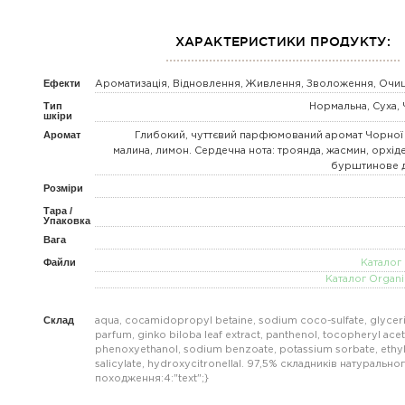
ХАРАКТЕРИСТИКИ ПРОДУКТУ:
Ефекти
Ароматизація, Відновлення, Живлення, Зволоження, Очи
Тип
Нормальна, Суха, 
шкіри
Аромат
Глибокий, чуттєвий парфюмований аромат Чорної о
малина, лимон. Сердечна нота: троянда, жасмин, орхідея
бурштинове д
Розміри
Тара /
Упаковка
Вага
Файли
Каталог 
Каталог Organi
Склад
aqua, cocamidopropyl betaine, sodium coco-sulfate, glyceri
parfum, ginko biloba leaf extract, panthenol, tocopheryl aceta
phenoxyethanol, sodium benzoate, potassium sorbate, ethyl
salicylate, hydroxycitronellal. 97,5% складників натурально
походження:4:"text";}