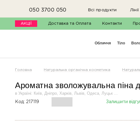
050 3700 050
Всі продукти
Лінії
АКЦІЇ
Доставка та Оплата
Контакти
Пр
обличчя
тіло
вол
Головна
Натуральна органічна косметика
Натураль
Ароматна зволожувальна піна 
в Україні: Київ, Дніпро, Харків, Львів, Одеса, Луцьк ...
Код:
217119
Залишити відгу