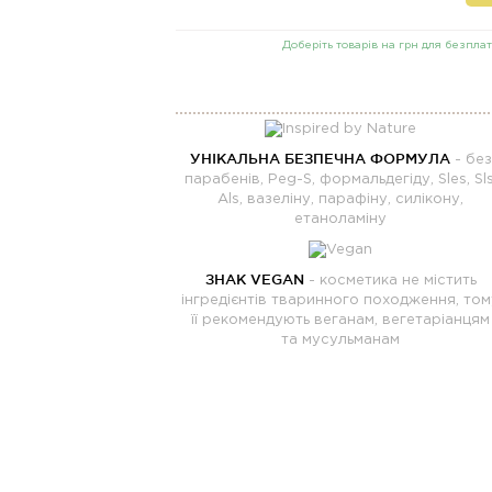
Доберіть товарів на грн для безплат
УНІКАЛЬНА БЕЗПЕЧНА ФОРМУЛА
- без
парабенів, Peg-S, формальдегіду, Sles, Sls
Als, вазеліну, парафіну, силікону,
етаноламіну
ЗНАК VEGAN
- косметика не містить
інгредієнтів тваринного походження, том
її рекомендують веганам, вегетаріанцям
та мусульманам