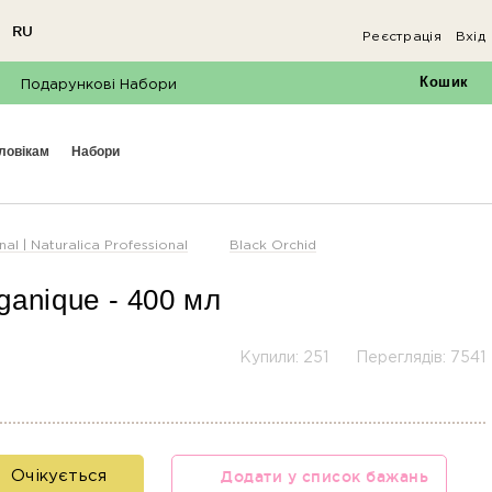
RU
Реєстрація
Вхід
Кошик
Подарункові Набори
оловікам
набори
l | Naturalica Professional
Black Orchid
ganique
- 400
мл
Купили: 251
Переглядів: 7541
Додати у список бажань
Очікується