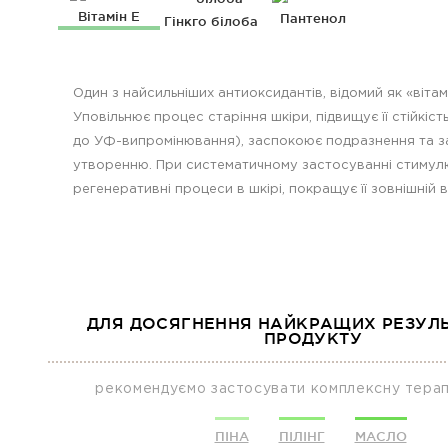
Вітамін E
Пантенол
Гінкго білоба
Один з найсильніших антиоксидантів, відомий як «вітам
Уповільнює процес старіння шкіри, підвищує її стійкість
до УФ-випромінювання), заспокоює подразнення та за
утворенню. При систематичному застосуванні стимул
регенеративні процеси в шкірі, покращує її зовнішній в
ДЛЯ ДОСЯГНЕННЯ НАЙКРАЩИХ РЕЗУЛЬ
ПРОДУКТУ
рекомендуємо застосувати комплексну терап
ПІНА
ПІЛІНГ
МАСЛО