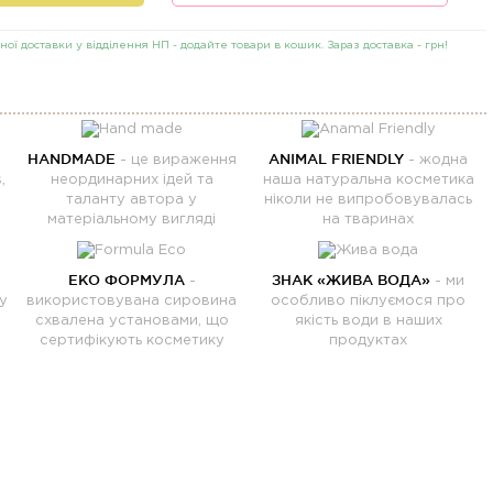
ної доставки у відділення НП - додайте товари в кошик. Зараз доставка -
грн!
HANDMADE
ANIMAL FRIENDLY
- це вираження
- жодна
,
неординарних ідей та
наша натуральна косметика
таланту автора у
ніколи не випробовувалась
матеріальному вигляді
на тваринах
ЕКО ФОРМУЛА
ЗНАК «ЖИВА ВОДА»
-
- ми
у
використовувана сировина
особливо піклуємося про
схвалена установами, що
якість води в наших
сертифікують косметику
продуктах