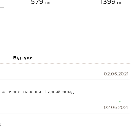
1579
1399
грн.
грн.
200 мл
200 г
Відгуки
Очікується
Очікується
02.06.2021
 ключове значення .. Гарний склад
▼
02.06.2021
й