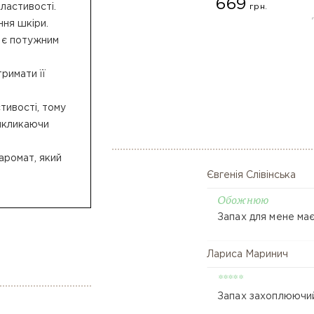
669
властивості.
грн.
ння шкіри.
й є потужним
600 г
римати її
Купити
стивості, тому
викликаючи
 аромат, який
Євгенія Слівінська
Обожнюю
Запах для мене має
Лариса Маринич
*****
Запах захоплюючи