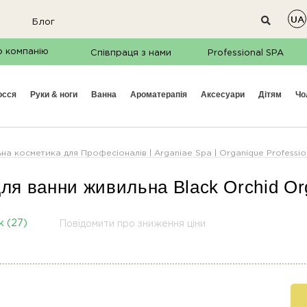
UA
Блог
о компанію
Співпраця з нами
Professional SPA
осся
руки & ноги
ванна
ароматерапія
аксесуари
дітям
ч
на косметика для Професіоналів | Arganiae Spa | Organique Professiona
для ванни живильна Black Orchid
Or
к (27)
Повідомити про зниження ціни