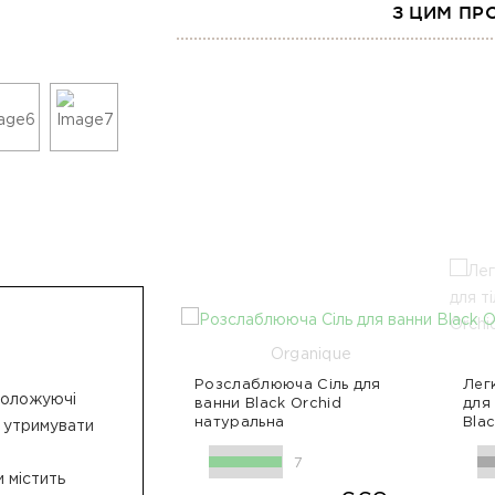
З ЦИМ ПР
Organique
Розслаблююча Сіль для
Лег
зволожуючі
ванни Black Orchid
для
натуральна
Bl
ь утримувати
ароматерапевтична
7
и містить