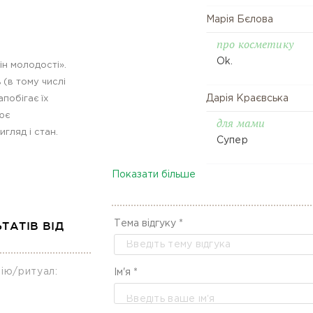
Марія Бєлова
про косметику
Ok.
ін молодості».
 (в тому числі
Дарія Краєвська
побігає їх
ює
для мами
игляд і стан.
Супер
Показати більше
Лариса Лукяненко
демократична цін
Супер
ТАТІВ ВІД
Тема відгуку *
Дарія Борщевська
ію/ритуал:
Ім'я *
Дуже сподобалось
добре.