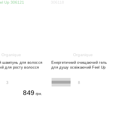
Organique
Organique
 шампунь для волосся
Енергетичний очищаючий гель
ий для росту волосся
для душу освіжаючий Feel Up
3
8
849
грн.
Антибактеріальний
Зволоження
Ревіталізація
Відновлення
Очищення
Свіжість
Детоксикація
Свіжість
Стимуляція
250 мл
250 мл