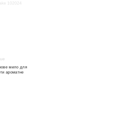
ься
Очікується
que
нове мило для
оти ароматне