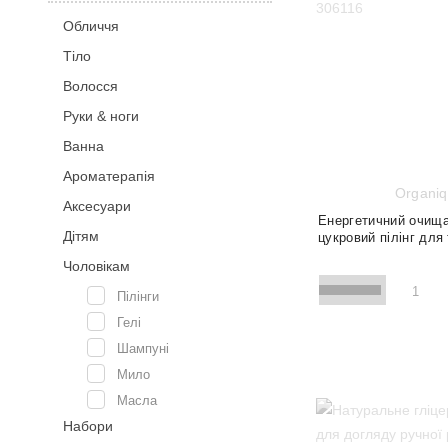
Обличчя
Тіло
Волосся
Руки & ноги
Ванна
Ароматерапія
Organi
Аксесуари
Енергетичний очищ
Дітям
цукровий пілінг для 
Чоловікам
1
Пілінги
Гелі
Шампуні
Відновлення
Детоксикація
Мило
Зволоження
Масла
Набори
200 м