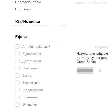
Професіоналам
Очікуєт
Пробники
Хіт/Новинка
Ефект
Антибактеріальний
Organi
Натуральне гліцери
Відновлення
догляду ручної роб
Детоксикація
Green Shake
Живлення
0
Захист
Зволоження
Згладжування
Зміцнення
Очищення
100 г