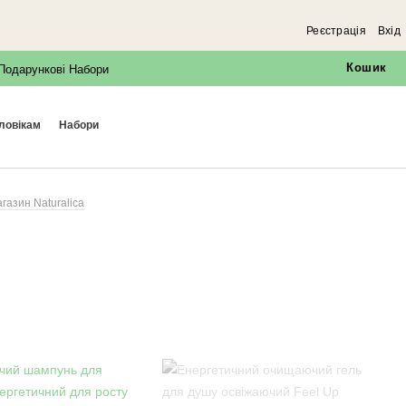
Реєстрація
Вхід
Кошик
Подарункові Набори
оловікам
набори
агазин Naturalica