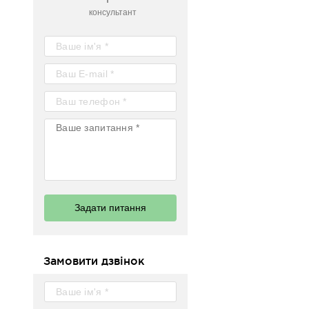
консультант
Задати питання
Замовити дзвінок