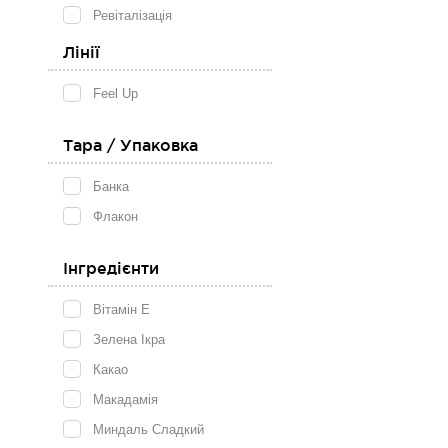
Ревіталізація
Очікуєт
Розгладжування
Лінії
Свіжість
Feel Up
Стимуляція
Тара / Упаковка
Банка
Флакон
Інгредієнти
Вітамін E
Зелена Ікра
Какао
Макадамія
Миндаль Сладкий