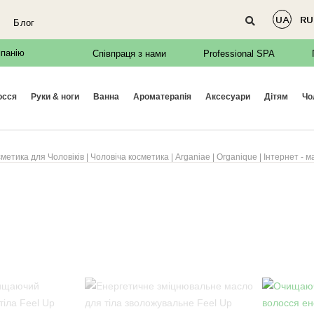
UA
RU
Блог
мпанію
Співпраця з нами
Professional SPA
осся
руки & ноги
ванна
ароматерапія
аксесуари
дітям
ч
етика для Чоловіків | Чоловіча косметика | Arganiae | Organique | Інтернет - м