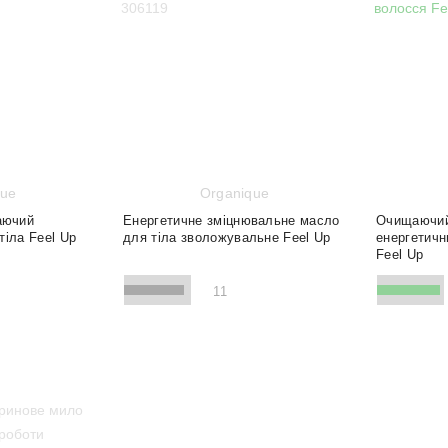
que
Organique
аючий
Енергетичне зміцнювальне масло
Очищаючий
тіла Feel Up
для тіла зволожувальне Feel Up
енергетичн
Feel Up
11
Очищення
Відновлення
Зволоження
Живлення
Розгладжування
Живлення
Згладжування
Зміцнення
Стимуляція
Захист
Зміцнення
Очищення
л
200 мл