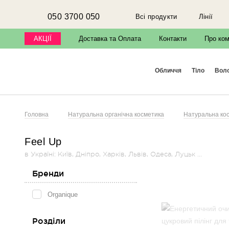
050 3700 050
Всі продукти
Лінії
АКЦІЇ
Доставка та Оплата
Контакти
Про ко
обличчя
тіло
вол
Головна
Натуральна органічна косметика
Натуральна косм
Feel Up
в Україні: Київ, Дніпро, Харків, Львів, Одеса, Луцьк ...
Бренди
Organique
Розділи