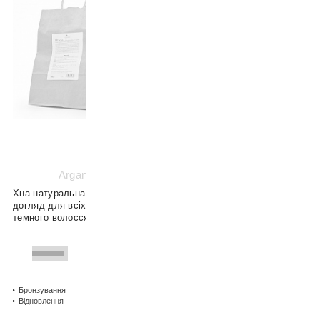
@woom.naturalica
@naturalica.professional
Arganiae
Хна натуральна фарба-
догляд для всіх типів
темного волосся та шкіри
0
Бронзування
Захист
Відновлення
Пом'якшення