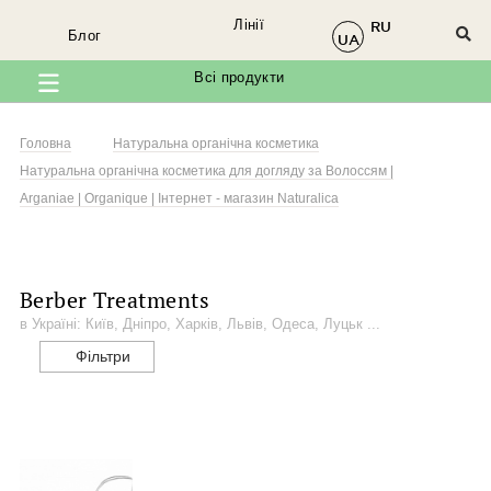
Лінії
RU
×
Блог
Ми в соцмережах
UA
Всі продукти
Завітайте до нас у
Facebook
Головна
Натуральна органічна косметика
Натуральна органічна косметика для догляду за Волоссям |
Arganiae | Organique | Інтернет - магазин Naturalica
@organique.naturalica
Berber Treatments
в Україні: Київ, Дніпро, Харків, Львів, Одеса, Луцьк ...
Фільтри
@arganiae.naturalica