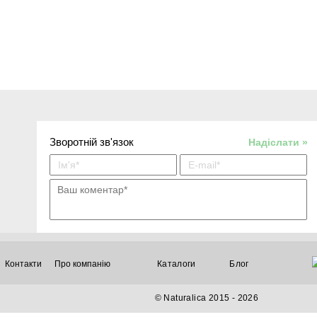
Зворотній зв'язок
Надіслати »
терапія
аксесуари
дітям
чоловікам
набори
професіоналам
Контакти
Про компанію
Каталоги
Блог
© Naturalica 2015 - 2026