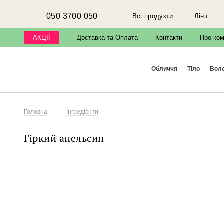
050 3700 050
Всі продукти
Лінії
АКЦІЇ
Доставка та Оплата
Контакти
Про ко
обличчя
тіло
вол
Головна
Інгредієнти
Гіркий апельсин