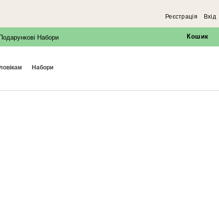
Реєстрація
Вхід
Кошик
Подарункові Набори
оловікам
набори