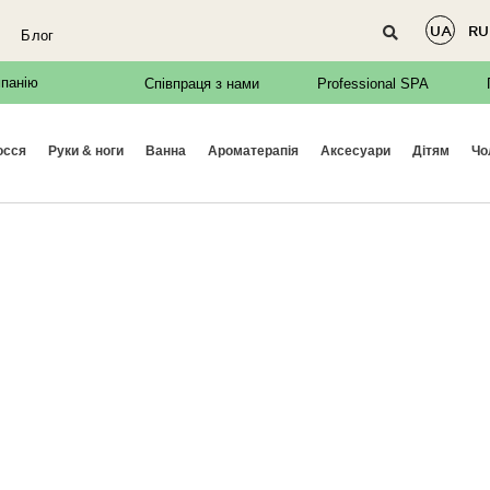
UA
RU
Блог
мпанію
Співпраця з нами
Professional SPA
осся
руки & ноги
ванна
ароматерапія
аксесуари
дітям
ч