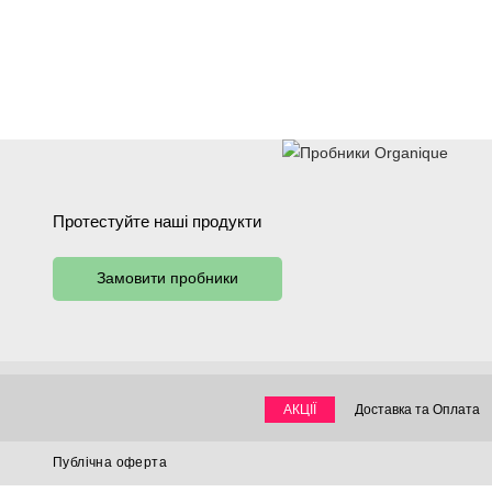
Протестуйте наші продукти
Замовити пробники
обличчя
тіло
волосся
руки & ноги
ванна
арома
АКЦІЇ
Доставка та Оплата
Публічна оферта