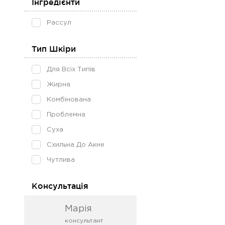
Інгредієнти
Рассул
Тип Шкіри
Для Всіх Типів
Жирна
Комбінована
Проблемна
Суха
Схильна До Акне
Чутлива
Консультація
Марія
консультант