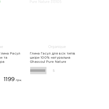
@arganiae.naturalica
@woom.naturalica
ae
Organique
глина Расул
Глина Гасул для всіх типів
ри та
шкіри 100% натуральна
@naturalica.professional
Spa
Ghassoul Pure Nature
5
1199
грн.
Антиакне
Очищення
Очищення
Еластичність
Розгладжування
Ревіталізація
Живлення
Стимуляція
Регенерація
190 г
г