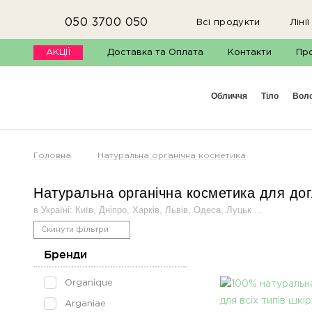
050 3700 050
Всі продукти
Лінії
АКЦІЇ
Доставка та Оплата
Контакти
Пр
М
обличчя
тіло
вол
Головна
Натуральна органічна косметика
Натуральна органічна косметика для догля
в Україні: Київ, Дніпро, Харків, Львів, Одеса, Луцьк ...
Скинути фільтри
Бренди
Organique
Arganiae