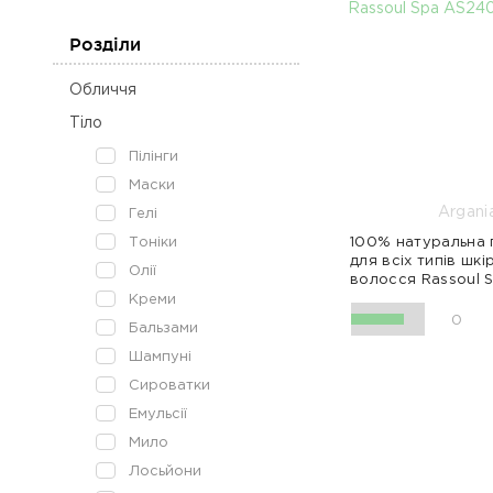
Розділи
Обличчя
Тіло
Пілінги
Маски
Argani
Гелі
Тоніки
100% натуральна 
для всіх типів шкі
Олії
волосся Rassoul 
Креми
0
Бальзами
Шампуні
Сироватки
Антиакне
Емульсії
Детоксикація
Ексфоліація
Мило
Лосьйони
500 