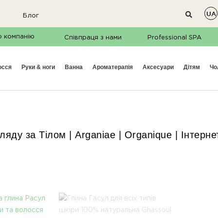
UA
Блог
о компанію
и в соцмережах
Співпраця з нами
Professional SPA
Завітайте до нас у
осся
руки & ноги
ванна
ароматерапія
аксесуари
дітям
ч
Facebook
ду за Тілом | Arganiae | Organique | Інтернет
@organique.naturalica