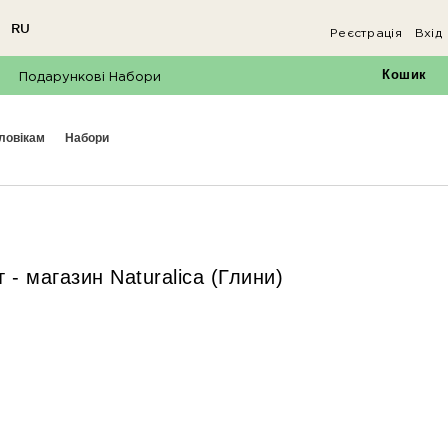
RU
Реєстрація
Вхід
×
Кошик
Подарункові Набори
оловікам
набори
 - магазин Naturalica (Глини)