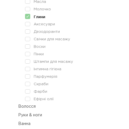
Масла
Молочко
Купит
Глини
Аксесуари
Дезодоранти
Свічки для масажу
Воски
Пінки
Штампи для масажу
Інтимна гігієна
Парфумерія
Скраби
Фарби
Ефірні олії
Волосся
Руки & ноги
Ванна