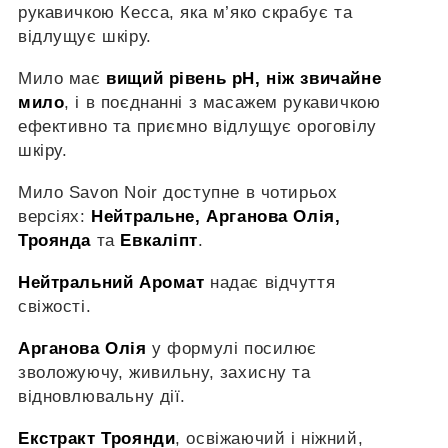
рукавичкою Кесса, яка м’яко скрабує та
відлущує шкіру.
Мило має
вищий рівень pH, ніж звичайне
мило
, і в поєднанні з масажем рукавичкою
ефективно та приємно відлущує ороговілу
шкіру.
Мило Savon Noir доступне в чотирьох
версіях:
Нейтральне, Арганова Олія,
Троянда
та
Евкаліпт
.
Нейтральний Аромат
надає відчуття
свіжості.
Арганова Олія
у формулі посилює
зволожуючу, живильну, захисну та
відновлювальну дії.
Екстракт Троянди
, освіжаючий і ніжний,