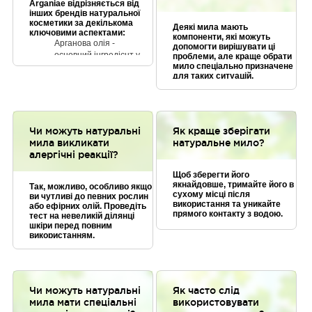
Arganiae відрізняється від
інших брендів натуральної
косметики за декількома
Деякі мила мають
ключовими аспектами:
компоненти, які можуть
Арганова олія -
допомогти вирішувати ці
основний інгредієнт у
проблеми, але краще обрати
мило спеціально призначене
всіх продуктах Arganiae.
для таких ситуацій.
Арганова олія є цінним
джерелом вітамінів,
мінералів та
антиоксидантів, які
мають сприятливий
Чи можуть натуральні
Як краще зберігати
вплив на шкіру та
мила викликати
натуральне мило?
волосся.
алергічні реакції?
Високі стандарти якості
- Arganiae дотримується
Щоб зберегти його
якнайдовше, тримайте його в
найвищих стандартів
Так, можливо, особливо якщо
сухому місці після
ви чутливі до певних рослин
якості у виробництві
використання та уникайте
або ефірних олій. Проведіть
своїх продуктів.
прямого контакту з водою.
тест на невеликій ділянці
Компанія використовує
шкіри перед повним
лише натуральні
використанням.
інгредієнти, які є
безпечними та
ефективними.
Сталість - Arganiae є
Чи можуть натуральні
Як часто слід
екологічно чистим
мила мати спеціальні
використовувати
брендом, який