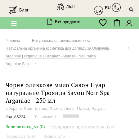
Лінії
RU
×
Блог
Ми в соцмережах
UA
Всі продукти
Завітайте до нас у
Facebook
Головна
Натуральна органічна косметика
Натуральна органічна косметика для догляду за Обличчям |
Arganiae | Organique | Інтернет - магазин Naturalica
Arganiae Spa
@organique.naturalica
Чорне оливкове мило Савон Нуар
натуральне Троянда Savon Noir Spa
Arganiae
- 250
мл
в Україні: Київ, Дніпро, Харків, Львів, Одеса, Луцьк ...
@arganiae.naturalica
Код:
AS224
В наявності
Залишити відгук (0)
Повідомити про зниження ціни
@woom.naturalica
Переглядів: 3684
Купили: 245