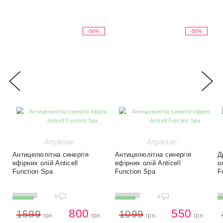
-50%
-50%
Arganiae
Arganiae
Антицелюлітна синергія
Антицелюлітна синергія
Д
ефірних олій Anticell
ефірних олій Anticell
о
Function Spa
Function Spa
F
0
0
800
550
1599
1099
грн.
грн.
грн.
грн.