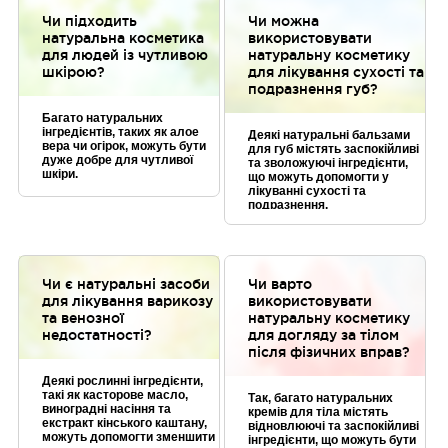
Чи підходить
Чи можна
натуральна косметика
використовувати
для людей із чутливою
натуральну косметику
шкірою?
для лікування сухості та
подразнення губ?
Багато натуральних
інгредієнтів, таких як алое
Деякі натуральні бальзами
вера чи огірок, можуть бути
для губ містять заспокійливі
дуже добре для чутливої
та зволожуючі інгредієнти,
шкіри.
що можуть допомогти у
лікуванні сухості та
подразнення.
Чи є натуральні засоби
Чи варто
для лікування варикозу
використовувати
та венозної
натуральну косметику
недостатності?
для догляду за тілом
після фізичних вправ?
Деякі рослинні інгредієнти,
такі як касторове масло,
Так, багато натуральних
виноградні насіння та
кремів для тіла містять
екстракт кінського каштану,
відновлюючі та заспокійливі
можуть допомогти зменшити
інгредієнти, що можуть бути