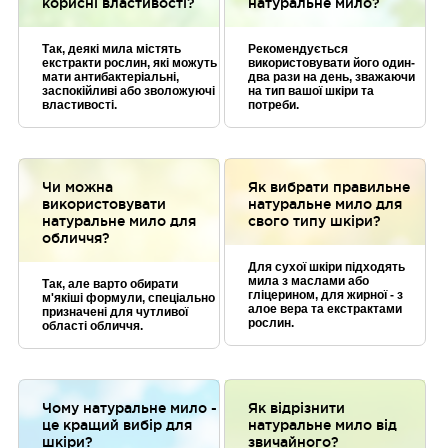
корисні властивості?
натуральне мило?
дотримується принципів
сталого розвитку.
Компанія бере участь у
Так, деякі мила містять
Рекомендується
програмах з охорони
екстракти рослин, які можуть
використовувати його один-
арганових лісів Марокко.
мати антибактеріальні,
два рази на день, зважаючи
заспокійливі або зволожуючі
на тип вашої шкіри та
властивості.
потреби.
Чи можна
Як вибрати правильне
використовувати
натуральне мило для
натуральне мило для
свого типу шкіри?
обличчя?
Для сухої шкіри підходять
мила з маслами або
Так, але варто обирати
гліцерином, для жирної - з
м'якіші формули, спеціально
алое вера та екстрактами
призначені для чутливої
рослин.
області обличчя.
Чому натуральне мило -
Як відрізнити
це кращий вибір для
натуральне мило від
шкіри?
звичайного?