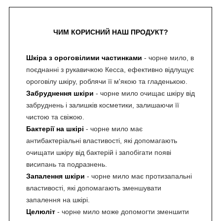
ЧИМ КОРИСНИЙ НАШ ПРОДУКТ?
Шкіра з ороговілими частинками
- чорне мило, в
поєднанні з рукавичкою Кесса, ефективно відлущує
ороговілу шкіру, роблячи її м'якою та гладенькою.
Забруднення шкіри
- чорне мило очищає шкіру від
забруднень і залишків косметики, залишаючи її
чистою та свіжою.
Бактерії на шкірі
- чорне мило має
антибактеріальні властивості, які допомагають
очищати шкіру від бактерій і запобігати появі
висипань та подразнень.
Запалення шкіри
- чорне мило має протизапальні
властивості, які допомагають зменшувати
запалення на шкірі.
Целюліт
- чорне мило може допомогти зменшити