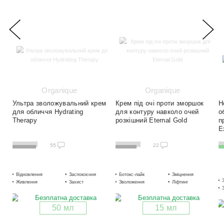
Organique
Organique
Ультра зволожувальний крем
Крем під очі проти зморшок
Н
для обличчя Hydrating
для контуру навколо очей
о
Therapy
розкішний Eternal Gold
п
E
55
22
Відновлення
Заспокоєння
Ботокс-лайк
Зволоження
Зміцнення
Живлення
Захист
Зволоження
Згладжування
Ліфтинг
50 мл
15 мл