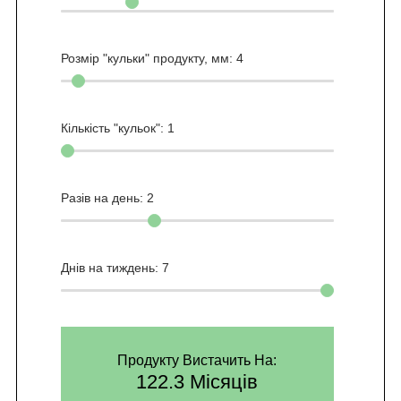
Розмір "кульки" продукту, мм:
4
Кількість "кульок":
1
Разів на день:
2
Днів на тиждень:
7
Продукту Вистачить На:
122.3 Місяців