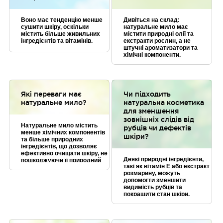
Воно має тенденцію менше
Дивіться на склад:
сушити шкіру, оскільки
натуральне мило має
містить більше живильних
містити природні олії та
інгредієнтів та вітамінів.
екстракти рослин, а не
штучні ароматизатори та
хімічні компоненти.
Які переваги має
Чи підходить
натуральне мило?
натуральна косметика
для зменшення
зовнішніх слідів від
Натуральне мило містить
рубців чи дефектів
менше хімічних компонентів
шкіри?
та більше природних
інгредієнтів, що дозволяє
ефективно очищати шкіру, не
Деякі природні інгредієнти,
пошкоджуючи її природний
такі як вітамін Е або екстракт
захисний шар.
розмарину, можуть
допомогти зменшити
видимість рубців та
покращити стан шкіри.