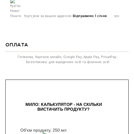
Кур'єром за вашою адресою
Відправимо 1 січня
грн
ОПЛАТА
Готівкова, Карткою онлайн, Google Pay, Apple Pay, PrivatPay;
Безготівкова: для юридичних осіб та фізичних осіб
МИЛО: КАЛЬКУЛЯТОР - НА СКІЛЬКИ
ВИСТАЧИТЬ ПРОДУКТУ?
Об'єм продукту,
250
мл