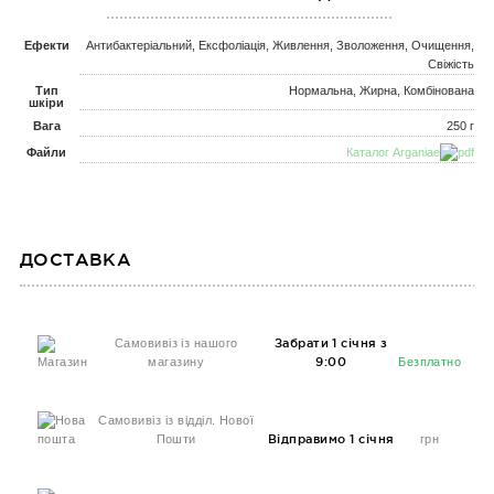
Ефекти
Антибактеріальний, Ексфоліація, Живлення, Зволоження, Очищення,
Свіжість
Тип
Нормальна, Жирна, Комбінована
шкіри
Вага
250 г
Файли
Каталог Arganiae
ДОСТАВКА
Самовивіз із нашого
Забрати 1 січня з
магазину
9:00
Безплатно
Самовивіз із відділ. Нової
Пошти
Відправимо 1 січня
грн