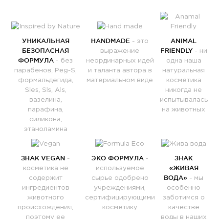
УНИКАЛЬНАЯ
HANDMADE
ANIMAL
- это
БЕЗОПАСНАЯ
FRIENDLY
выражение
- ни
ФОРМУЛА
- без
неординарных идей
одна наша
парабенов, Peg-S,
и таланта автора в
натуральная
формальдегида,
материальном виде
косметика
Sles, Sls, Als,
никогда не
вазелина,
испытывалась
парафина,
на животных
силикона,
этаноламина
ЗНАК VEGAN
ЭКО ФОРМУЛА
ЗНАК
-
-
«ЖИВАЯ
косметика не
используемое
ВОДА»
содержит
сырье одобрено
- мы
ингредиентов
учреждениями,
особенно
животного
сертифицирующими
заботимся о
происхождения,
косметику
качестве
поэтому ее
воды в наших