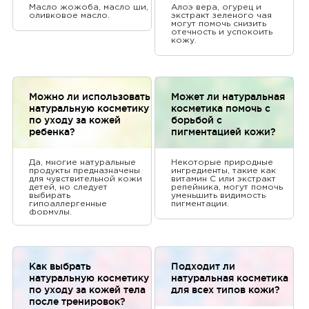
Масло жожоба, масло ши,
Алоэ вера, огурец и
оливковое масло.
экстракт зеленого чая
могут помочь снизить
отечность и успокоить
кожу.
Можно ли использовать
Может ли натуральная
натуральную косметику
косметика помочь с
по уходу за кожей
борьбой с
ребенка?
пигментацией кожи?
Да, многие натуральные
Некоторые природные
продукты предназначены
ингредиенты, такие как
для чувствительной кожи
витамин С или экстракт
детей, но следует
репейника, могут помочь
выбирать
уменьшить видимость
гипоаллергенные
пигментации.
формулы.
Как выбрать
Подходит ли
натуральную косметику
натуральная косметика
по уходу за кожей тела
для всех типов кожи?
после тренировок?