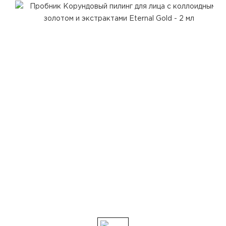
@woom.naturalica
@naturalica.professional