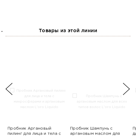
Использование
активных
компонентов с
доказанной
эффективностью.
Доказанный эффект.
Товары из этой линии
Действие средств
должно быть
подтверждено
клинически.
Широкий
ассортимент.
Объемная упаковка.
Пробник Аргановый
Пробник Шампунь с
П
пилинг для лица и тела с
аргановым маслом для
д