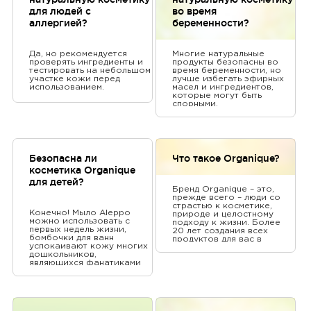
для людей с
во время
аллергией?
беременности?
Да, но рекомендуется
Многие натуральные
проверять ингредиенты и
продукты безопасны во
тестировать на небольшом
время беременности, но
участке кожи перед
лучше избегать эфирных
использованием.
масел и ингредиентов,
которые могут быть
спорными.
Безопасна ли
Что такое Organique?
косметика Organique
для детей?
Бренд Organique – это,
прежде всего – люди со
страстью к косметике,
Конечно! Мыло Aleppo
природе и целостному
можно использовать с
подходу к жизни. Более
первых недель жизни,
20 лет создания всех
бомбочки для ванн
продуктов для вас в
успокаивают кожу многих
Польше с наибольшей
дошкольников,
точностью и верой, что
являющихся фанатиками
это привнесет в вашу
длительного купания, а
жизнь то, что лучше всего
наша линия Bloom Essence
– высококачественную
понравится каждому
косметику, которая
подростку!
охватывает все чувства.