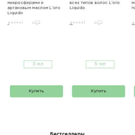
микросферами и
всех типов волос L'oro
м
аргановым маслом L'oro
Liquido
п
Liquido
0
0
3 мл
5 мл
Купить
Купить
Бестселлеры