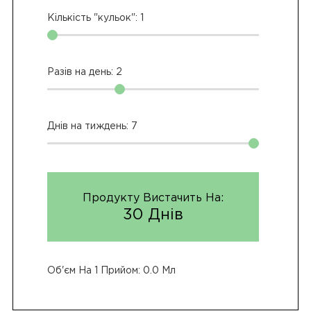
Кількість "кульок":
1
Разів на день:
2
Днів на тиждень:
7
Продукту Вистачить На:
30 Днів
Об'єм На 1 Прийом:
0.0 Мл