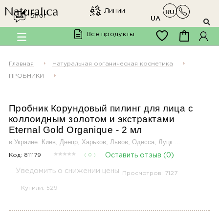
Линии
RU
×
Блог
Мы в соцсетях
UA
Все продукты
Заходите к нам в
Facebook
Главная
Натуральная органическая косметика
ПРОБНИКИ
Пробник Корундовый пилинг для лица с
коллоидным золотом и экстрактами
Eternal Gold
Organique
- 2
мл
@organique.naturalica
в Украине: Киев, Днепр, Харьков, Львов, Одесса, Луцк ...
Код:
811179
Оставить отзыв (0)
( 0 )
Уведомить о снижении цены
Просмотров: 7127
Купили: 529
@arganiae.naturalica