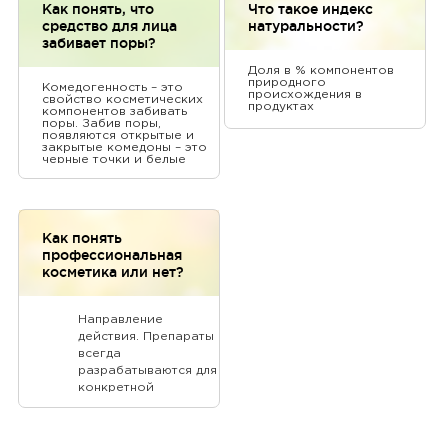
Как понять, что
Что такое индекс
средство для лица
натуральности?
забивает поры?
Доля в % компонентов
природного
Комедогенность – это
происхождения в
свойство косметических
продуктах
компонентов забивать
поры. Забив поры,
появляются открытые и
закрытые комедоны – это
черные точки и белые
угри на коже. Если к этому
присоединяется инфекция,
комедоны превращаются в
воспалительные прыщи –
папулы и пустулы.
Как понять
профессиональная
косметика или нет?
Направление
действия. Препараты
всегда
разрабатываются для
конкретной
проблемы и типа
кожи.
Эффективность.