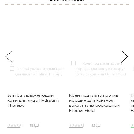
Ультра увлажняющий
Крем под глаза против
Н
крем для лица Hydrating
морщин для контура
л
Therapy
вокруг глаз роскошный
п
Eternal Gold
E
55
22