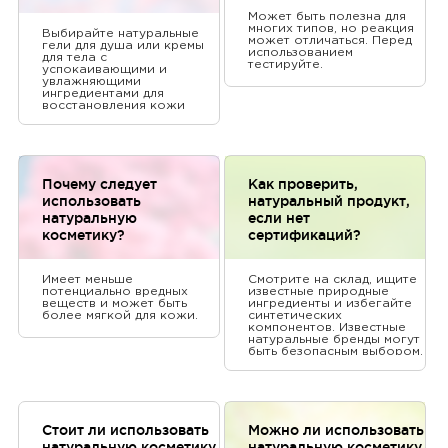
Может быть полезна для
многих типов, но реакция
Выбирайте натуральные
может отличаться. Перед
гели для душа или кремы
использованием
для тела с
тестируйте.
успокаивающими и
увлажняющими
ингредиентами для
восстановления кожи
после тренировок.
Почему следует
Как проверить,
использовать
натуральный продукт,
натуральную
если нет
косметику?
сертификаций?
Имеет меньше
Смотрите на склад, ищите
потенциально вредных
известные природные
веществ и может быть
ингредиенты и избегайте
более мягкой для кожи.
синтетических
компонентов. Известные
натуральные бренды могут
быть безопасным выбором.
Стоит ли использовать
Можно ли использовать
натуральную косметику
натуральную косметику