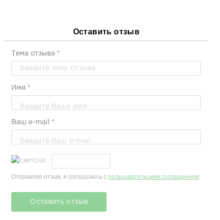
Європейська якість
Ідеальні продукти для моєї чутлив
Оставить отзыв
шкіри.
Ірина Пустовойт
Тема отзыва *
Надзвичайно
Це мій улюблений крем. Шкіра 
Имя *
Віта Зінченко
космос
Ваш e-mail *
Супер консистенція, відмінно
вбирається
Марина Хіміч
все дуже природньо
Отправляя отзыв, я соглашаюсь с
пользовательским соглашением
Кожен, хто пробує косметику О
ніколи не захоче повернутися 
Оставить отзыв
попередніх.
Лариса Маринич