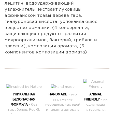
лецитин, водоудерживающий
увлажнитель, экстракт луковицы
африканской травы дерева тара,
гиалуроновая кислота, успокаивающее
вещество ромашки, (4 консерванта,
защищающих продукт от развития
микроорганизмов, бактерий, грибков и
плесени), композиция аромата, (6
компонентов композиции аромата)
УНИКАЛЬНАЯ
HANDMADE
ANIMAL
- это
БЕЗОПАСНАЯ
FRIENDLY
выражение
- ни
ФОРМУЛА
- без
неординарных идей
одна наша
парабенов, Peg-S,
и таланта автора в
натуральная