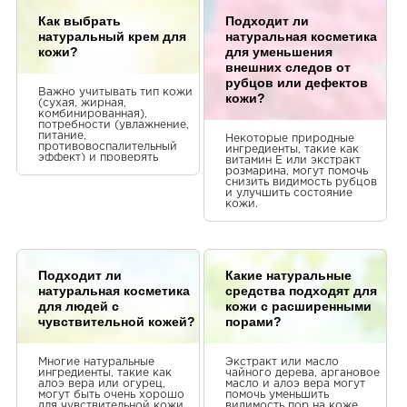
Как выбрать
Подходит ли
натуральный крем для
натуральная косметика
кожи?
для уменьшения
внешних следов от
рубцов или дефектов
Важно учитывать тип кожи
кожи?
(сухая, жирная,
комбинированная),
потребности (увлажнение,
питание,
Некоторые природные
противовоспалительный
ингредиенты, такие как
эффект) и проверять
витамин Е или экстракт
состав на наличие
розмарина, могут помочь
натуральных ингредиентов.
снизить видимость рубцов
и улучшить состояние
кожи.
Подходит ли
Какие натуральные
натуральная косметика
средства подходят для
для людей с
кожи с расширенными
чувствительной кожей?
порами?
Многие натуральные
Экстракт или масло
ингредиенты, такие как
чайного дерева, аргановое
алоэ вера или огурец,
масло и алоэ вера могут
могут быть очень хорошо
помочь уменьшить
для чувствительной кожи.
видимость пор на коже.