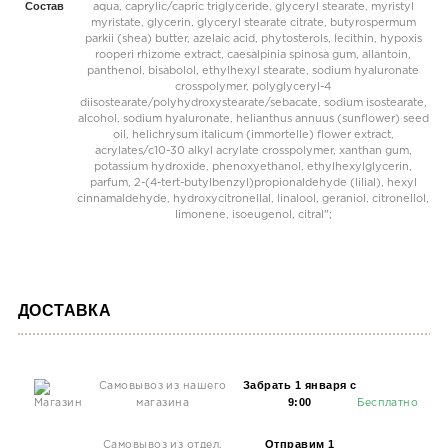
Состав
aqua, caprylic/capric triglyceride, glyceryl stearate, myristyl
myristate, glycerin, glyceryl stearate citrate, butyrospermum
parkii (shea) butter, azelaic acid, phytosterols, lecithin, hypoxis
rooperi rhizome extract, caesalpinia spinosa gum, allantoin,
panthenol, bisabolol, ethylhexyl stearate, sodium hyaluronate
crosspolymer, polyglyceryl-4
diisostearate/polyhydroxystearate/sebacate, sodium isostearate,
alcohol, sodium hyaluronate, helianthus annuus (sunflower) seed
oil, helichrysum italicum (immortelle) flower extract,
acrylates/c10-30 alkyl acrylate crosspolymer, xanthan gum,
potassium hydroxide, phenoxyethanol, ethylhexylglycerin,
parfum, 2-(4-tert-butylbenzyl)propionaldehyde (lilial), hexyl
cinnamaldehyde, hydroxycitronellal, linalool, geraniol, citronellol,
limonene, isoeugenol, citral";
ДОСТАВКА
Забрать 1 января с
Самовывоз из нашего
9:00
магазина
Бесплатно
Отправим 1
Самовывоз из отдел.