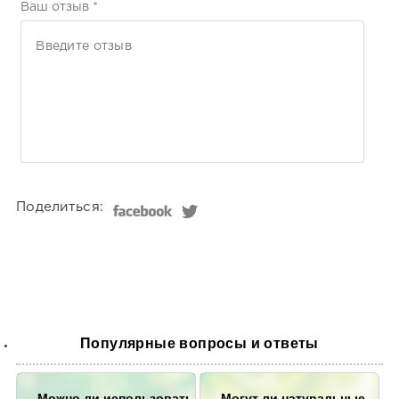
Ваш отзыв *
відносно замовлення
Моє відкриття і новий фаворит
Світлана Люта
купила усю лінію
Використовую протягом дня, х
консистенція
Валентина Умерова
Поделиться:
Мені подобається
Він чудово поводиться
Валентина Умерова
Клас!
Популярные вопросы и ответы
Жоден продукт мене ще не роз
від цього виробника
Можно ли использовать
Антоніна Тронь
Могут ли натуральные