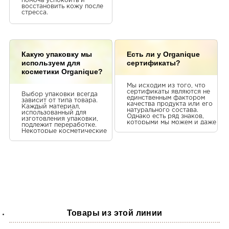
помочь успокоить и
восстановить кожу после
стресса.
Какую упаковку мы
Есть ли у Organique
используем для
сертификаты?
косметики Organique?
Мы исходим из того, что
сертификаты являются не
Выбор упаковки всегда
единственным фактором
зависит от типа товара.
качества продукта или его
Каждый материал,
натурального состава.
использованный для
Однако есть ряд знаков,
изготовления упаковки,
которыми мы можем и даже
подлежит переработке.
хотим похвастаться:
Некоторые косметические
Сертификат должной
средства в нашем
практики производства
предложении имеют
косметики – выданный
стеклянную упаковку.
экспертной организацией
Светочувствительные
Dekra. Это свидетельствует
изделия помещаем в
о том, что Organique
темную пластиковую
создает косметику не
упаковку. Некоторые кремы
только по своей идее, но и
для лица подвержены
по самым высоким
окислению, поэтому мы
стандартам. Знак «INSPIRED
предоставляем их в
BY NATURE» – косметика с
упаковке «без воздуха»,
этим знаком не содержит
чтобы они не теряли своих
парабенов, ПЭГ, SLS,
свойств во время
Товары из этой линии
парафина, вазелина,
использования. Также в
силиконов, доноров
нашем ассортименте есть
формальдегида и