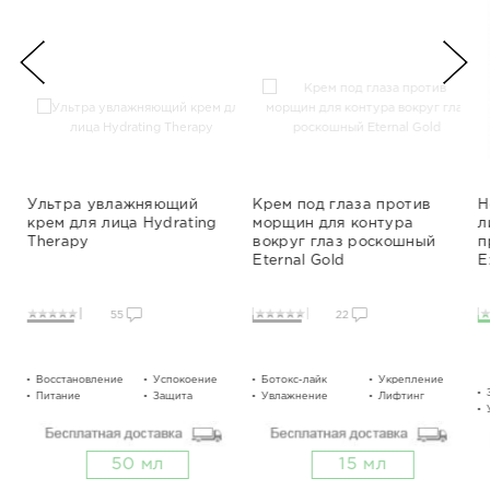
Ультра увлажняющий
Крем под глаза против
Н
крем для лица Hydrating
морщин для контура
л
Therapy
вокруг глаз роскошный
п
Eternal Gold
E
55
22
Восстановление
Успокоение
Ботокс-лайк
Увлажнение
Укрепление
Питание
Защита
Увлажнение
Сглаживание
Лифтинг
50 мл
15 мл