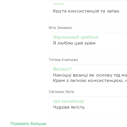
*****
Крута консистенція та запах.
Віта Зінченко
Нормальний продукт
Я люблю цей крем
Тетяна Ігнатьєва
Якість!!!
Наношу вранці як основу під ма
Крем з легкою консистенцією, 
обтяжує, зменшує почервонінн
всмоктується.
Світлана Люта
про косметику
Чудова якість
Показать больше
Дарія Краєвська