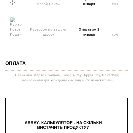
января
Новой Почты
грн
Отправим 1
Курьером по вашему
января
адресу
грн
ОПЛАТА
Наличная, Картой онлайн, Google Pay, Apple Pay, PrivatPay;
Безналичная для юридических лиц и физических лиц
ARRAY: КАЛЬКУЛЯТОР - НА СКІЛЬКИ
ВИСТАЧИТЬ ПРОДУКТУ?