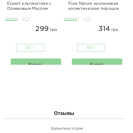
Expert альгинатная с
Pure Nature каолиновая
Оливковым Маслом
косметическая порошок
100% Натуральная
2
4
299
314
грн.
грн.
30 г
85 г
Купить
Купить
Отзывы
Валентина Коряк