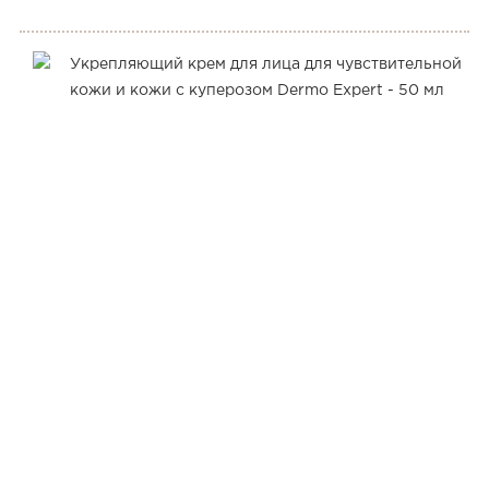
@woom.naturalica
@naturalica.professional