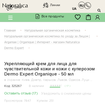
Линии
RU
×
Блог
Мы в соцсетях
UA
Все продукты
Заходите к нам в
Facebook
Главная
Натуральная органическая косметика
Натуральная органическая косметика по уходу за Лицом |
Arganiae | Organique | Интернет - магазин Naturalica
Dermo Expert
@organique.naturalica
Укрепляющий крем для лица для
чувствительной кожи и кожи с куперозом
Dermo Expert
Organique
- 50
мл
в Украине: Киев, Днепр, Харьков, Львов, Одесса, Луцк ...
Код:
325267
В наличии
( 17 )
Оставить отзыв (17)
Уведомить о снижении цены
Просмотров: 7847
Купили: 251
@arganiae.naturalica