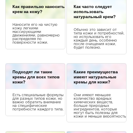
Світлана Люта
Как правильно наносить
Как часто следует
Подобається
крем на кожу?
использовать
Вони чудово пахнуть, майже на
натуральный крем?
натуральні.
Наносите его на чистую
кожу легкими
Обычно это зависит от
массирующими
типа кожи и потребностей,
движениями, равномерно
но использовать его
распределяя по
каждый день, особенно
поверхности кожи.
после очищения кожи,
будет полезно.
Подходят ли такие
Какие преимущества
кремы для всех типов
имеют натуральные
кожи?
кремы для кожи?
Есть специальные формулы
Они имеют меньшее
для разных типов кожи, но
количество вредных
важно обратить внимание
химических веществ,
на специфические
больше природных
потребности каждого типа.
ингредиентов, которые
могут быть полезны для
кожи и меньше вероятность
аллергических реакций.