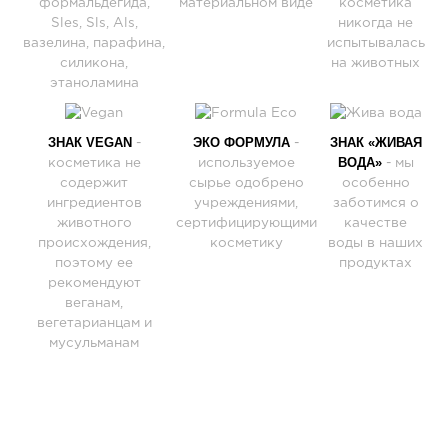
формальдегида,
материальном виде
косметика
Sles, Sls, Als,
никогда не
вазелина, парафина,
испытывалась
силикона,
на животных
этаноламина
ЗНАК VEGAN
ЭКО ФОРМУЛА
ЗНАК «ЖИВАЯ
-
-
ВОДА»
косметика не
используемое
- мы
содержит
сырье одобрено
особенно
ингредиентов
учреждениями,
заботимся о
животного
сертифицирующими
качестве
происхождения,
косметику
воды в наших
поэтому ее
продуктах
рекомендуют
веганам,
вегетарианцам и
мусульманам