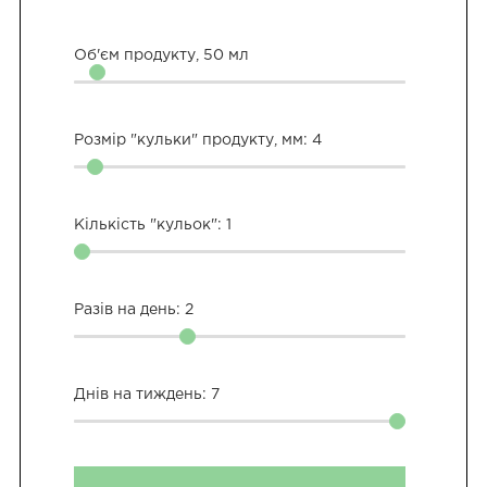
Об'єм продукту,
50
мл
Розмір "кульки" продукту, мм:
4
Кількість "кульок":
1
Разів на день:
2
Днів на тиждень:
7