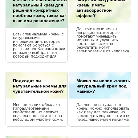
натуральный крем для
кремы иметь
відгук
решения конкретных
антивозрастной
проблем кожи, таких как
эффект?
Я дуже рекомендую!
акне или раздражение?
Да, некоторые имеют
ингредиенты, которые
Наталя Гаврилець
Есть специальные кремы с
помогают уменьшить
натуральными
морщины и улучшить
ингредиентами, которые
натурально
состояние кожи, но
помогают бороться с
результаты могут
разными проблемами кожи,
Чудова ідея для подарунку.
варьироваться от человека
но важно выбирать тот,
к человеку.
который подходит для
вашей проблемы.
Іванна Джигун
Про товар
Подходят ли
Можно ли использовать
Дуже зручна упаковка та дозув
натуральные кремы для
натуральный крем под
чувствительной кожи?
макияж?
використовую двічі на день. Д
для вимогливої ​​шкіри.
Марина Оголь
Многие из них обладают
Да, многие натуральные
гипоаллергенными
кремы можно использовать
мені підійшло
свойствами, но следует
как базу для макияжа, но
сначала провести тест на
важно дать ему поглотиться
небольшом участке кожи.
перед нанесением макияжа.
Шкіра після нанесення зволожу
живиться та ароматна.