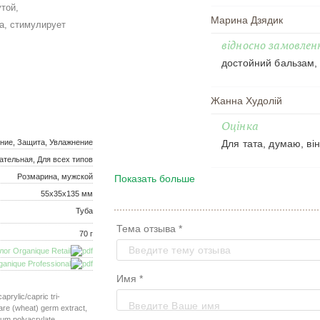
той,
Марина Дзядик
а, стимулирует
відносно замовлен
достойний бальзам, 
Жанна Худолій
Оцінка
ение, Защита, Увлажнение
Для тата, думаю, ві
ательная, Для всех типов
Розмарина, мужской
Показать больше
Наталя Гаврилець
55x35x135 мм
*****
Туба
Я ще не використов
Тема отзыва *
70 г
лог Organique Retail
Валентина Коряк
ganique Professional
Имя *
Супер
aprylic/capric tri-
Дійсно заспокоює шк
gare (wheat) germ extract,
ium polyacrylate,