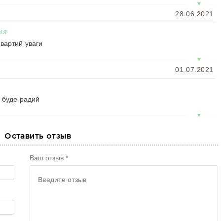
▼
28.06.2021
ня
вартий уваги
▼
01.07.2021
н буде радий
▼
10.07.2021
Оставить отзыв
ував, аромат приємний
Ваш отзыв *
▼
20.07.2021
іру