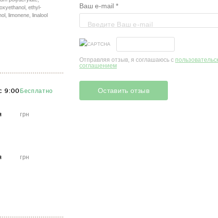
Ваш e-mail *
oxyethanol, ethyl-
Юлія Романишина
l, limonene, linalool
Прикольний прод
Дуже хороший крем д
Отправляя отзыв, я соглашаюсь с
пользовательс
соглашением
Валентина Умерова
не проміняю ні на 
Оставить отзыв
с 9:00
Бесплатно
Супер
я
грн
Марина Хіміч
Хороший бальзам 
Этот бальзам после 
я
грн
Антоніна Тронь
Про це
При використанні ра