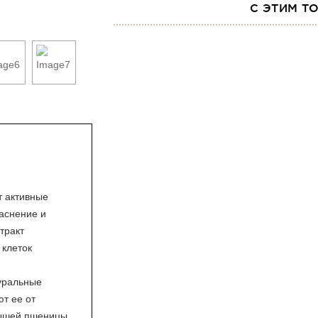
С ЭТИМ Т
т активные
аснение и
тракт
 клеток
уральные
т ее от
дышей пшеницы