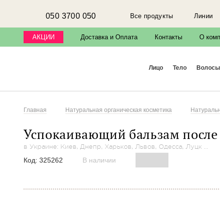
050 3700 050
Все продукты
Линии
АКЦИИ
Доставка и Оплата
Контакты
О ком
лицо
тело
волосы
Главная
Натуральная органическая косметика
Натуральна
Успокаивающий бальзам после
в Украине: Киев, Днепр, Харьков, Львов, Одесса, Луцк ...
Код:
325262
В наличии