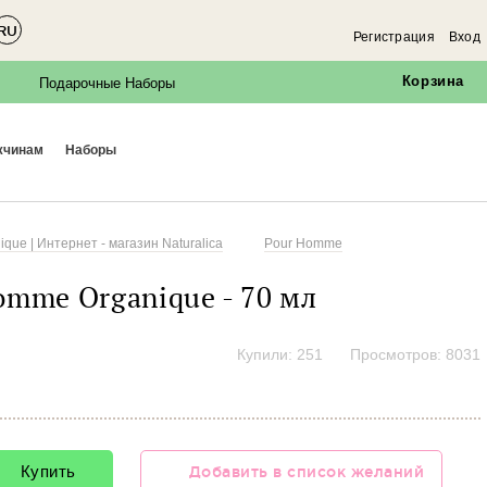
RU
Регистрация
Вход
Корзина
Подарочные Наборы
ужчинам
наборы
que | Интернет - магазин Naturalica
Pour Homme
Homme
Organique
- 70
мл
Купили: 251
Просмотров: 8031
Купить
Добавить в список желаний