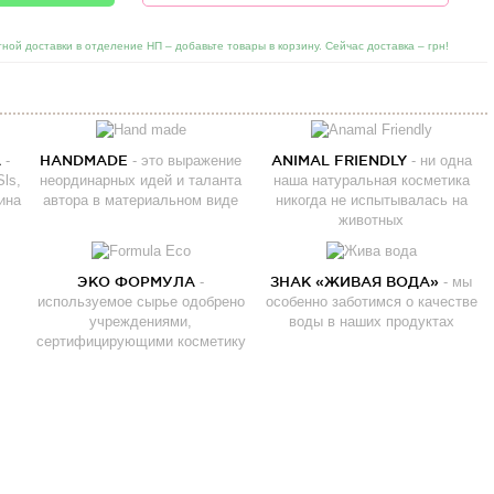
ной доставки в отделение НП – добавьте товары в корзину. Сейчас доставка –
грн!
А
-
HANDMADE
- это выражение
ANIMAL FRIENDLY
- ни одна
ls,
неординарных идей и таланта
наша натуральная косметика
ина
автора в материальном виде
никогда не испытывалась на
животных
ЭКО ФОРМУЛА
-
ЗНАК «ЖИВАЯ ВОДА»
- мы
используемое сырье одобрено
особенно заботимся о качестве
учреждениями,
воды в наших продуктах
сертифицирующими косметику