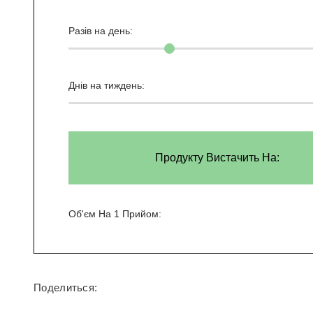
Разів на день:
Днів на тиждень:
Продукту Вистачить На:
Об'єм На 1 Прийом:
Поделиться: