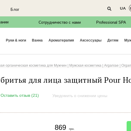
UA
Блог
пании
Сотрудничество с нами
Professional SPA
руки & ноги
ванна
ароматерапия
аксессуары
детям
м
я органическая косметика для Мужчин | Мужская косметика | Arganiae | Organi
 бритья для лица защитный Pour 
Оставить отзыв (21)
Уведомить о снижении цены
869
грн.