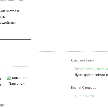
жит экстракт
тными
воздействия
Світлана Люта
Купувала минулого
Дуже добре знімає п
Пантенол
н
Ксенія Стецюра
Про товар
тро