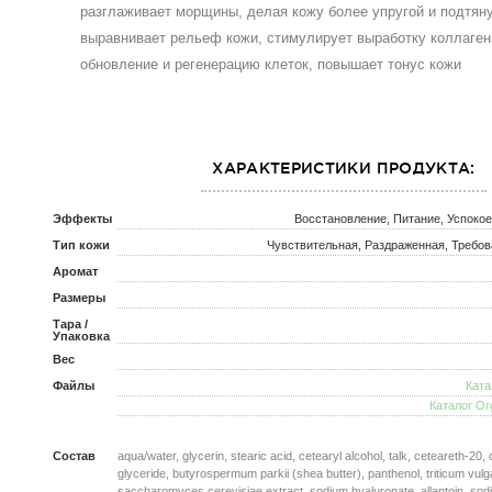
разглаживает морщины, делая кожу более упругой и подтяну
выравнивает рельеф кожи, стимулирует выработку коллаген
обновление и регенерацию клеток, повышает тонус кожи
ХАРАКТЕРИСТИКИ ПРОДУКТА:
Эффекты
Восстановление, Питание, Успоко
Тип кожи
Чувствительная, Раздраженная, Требов
Аромат
Размеры
Тара /
Упаковка
Вес
Файлы
Ката
Каталог Or
Состав
aqua/water, glycerin, stearic acid, cetearyl alcohol, talk, ceteareth-20, c
glyceride, butyrospermum parkii (shea butter), panthenol, triticum vul
saccharomyces cerevisiae extract, sodium hyaluronate, allantoin, sod