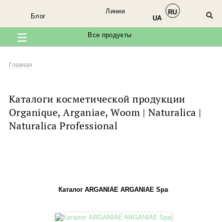
Линии
RU
×
Блог
Мы в соцсетях
UA
Все продукты
Заходите к нам в
Facebook
Главная
Каталоги косметической продукции
Organique, Arganiae, Woom | Naturalica |
Naturalica Professional
@organique.naturalica
Каталог ARGANIAE ARGANIAE Spa
@arganiae.naturalica