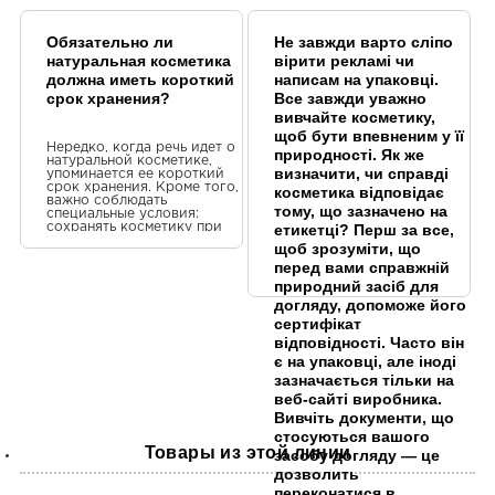
папулы и пустулы.
Обязательно ли
Не завжди варто сліпо
натуральная косметика
вірити рекламі чи
должна иметь короткий
написам на упаковці.
срок хранения?
Все завжди уважно
вивчайте косметику,
щоб бути впевненим у її
Нередко, когда речь идет о
природності. Як же
натуральной косметике,
визначити, чи справді
упоминается ее короткий
срок хранения. Кроме того,
косметика відповідає
важно соблюдать
тому, що зазначено на
специальные условия:
сохранять косметику при
етикетці? Перш за все,
определенной температуре
щоб зрозуміти, що
и уберечь от прямых
перед вами справжній
солнечных лучей. В
последнее время
природний засіб для
проводятся исследования
догляду, допоможе його
повышения срока хранения
средств на основе
сертифікат
органических компонентов.
відповідності. Часто він
Уже сейчас на полках
магазинов по всей стране
є на упаковці, але іноді
можно обнаружить
зазначається тільки на
натуральную косметику,
веб-сайті виробника.
которая может храниться
до 24 месяцев. Такая
Вивчіть документи, що
косметика не наносит
стосуються вашого
вреда организму, поскольку
Товары из этой линии
ее состав остается таким
засобу догляду — це
же естественным, как и у
дозволить
средств с более коротким
переконатися в
сроком годности. Однако