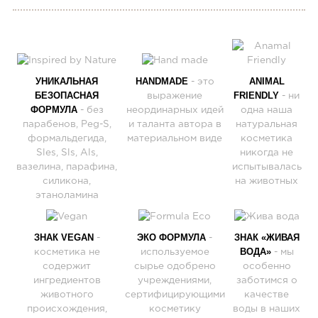
УНИКАЛЬНАЯ
HANDMADE
ANIMAL
- это
БЕЗОПАСНАЯ
FRIENDLY
выражение
- ни
ФОРМУЛА
- без
неординарных идей
одна наша
парабенов, Peg-S,
и таланта автора в
натуральная
формальдегида,
материальном виде
косметика
Sles, Sls, Als,
никогда не
вазелина, парафина,
испытывалась
силикона,
на животных
этаноламина
ЗНАК VEGAN
ЭКО ФОРМУЛА
ЗНАК «ЖИВАЯ
-
-
ВОДА»
косметика не
используемое
- мы
содержит
сырье одобрено
особенно
ингредиентов
учреждениями,
заботимся о
животного
сертифицирующими
качестве
происхождения,
косметику
воды в наших