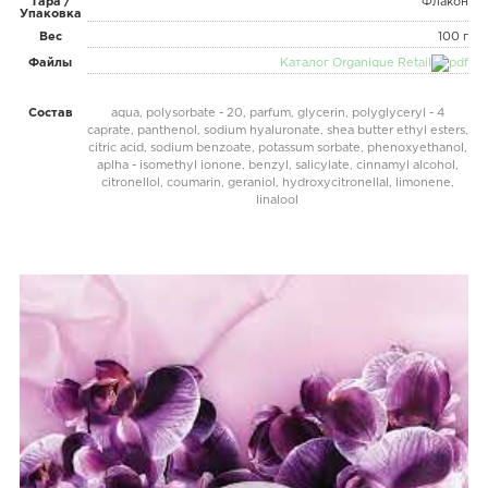
Тара /
Флакон
Упаковка
Вес
100 г
Файлы
Каталог Organique Retail
Состав
aqua, polysorbate - 20, parfum, glycerin, polyglyceryl - 4
caprate, panthenol, sodium hyaluronate, shea butter ethyl esters,
citric acid, sodium benzoate, potassum sorbate, phenoxyethanol,
aplha - isomethyl ionone, benzyl, salicylate, cinnamyl alcohol,
citronellol, coumarin, geraniol, hydroxycitronellal, limonene,
linalool