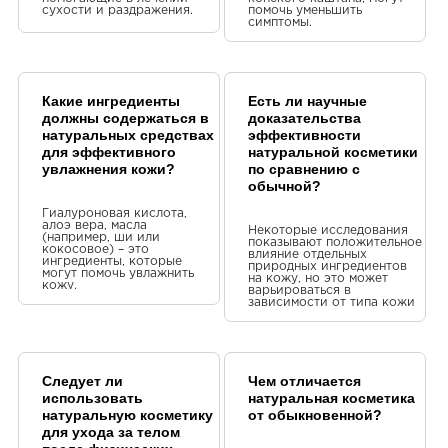
сухости и раздражения.
помочь уменьшить
симптомы.
Какие ингредиенты
Есть ли научные
должны содержаться в
доказательства
натуральных средствах
эффективности
для эффективного
натуральной косметики
увлажнения кожи?
по сравнению с
обычной?
Гиалуроновая кислота,
алоэ вера, масла
Некоторые исследования
(например, ши или
показывают положительное
кокосовое) – это
влияние отдельных
ингредиенты, которые
природных ингредиентов
могут помочь увлажнить
на кожу, но это может
кожу.
варьироваться в
зависимости от типа кожи
и реакции на компоненты.
Следует ли
Чем отличается
использовать
натуральная косметика
натуральную косметику
от обыкновенной?
для ухода за телом