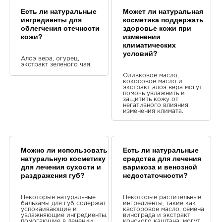
Есть ли натуральные
Может ли натуральная
ингредиенты для
косметика поддержать
облегчения отечности
здоровье кожи при
кожи?
изменении
климатических
условий?
Алоэ вера, огурец,
экстракт зеленого чая.
Оливковое масло,
кокосовое масло и
экстракт алоэ вера могут
помочь увлажнить и
защитить кожу от
негативного влияния
изменения климата.
Можно ли использовать
Есть ли натуральные
натуральную косметику
средства для лечения
для лечения сухости и
варикоза и венозной
раздражения губ?
недостаточности?
Некоторые натуральные
Некоторые растительные
бальзамы для губ содержат
ингредиенты, такие как
успокаивающие и
касторовое масло, семена
увлажняющие ингредиенты,
винограда и экстракт
помогающие в лечении
конского каштана, могут