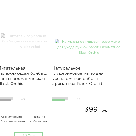
Питательная
Натуральное
увлажняющая бомба для
глицериновое мыло для
ванны ароматическая
ухода ручной работы
Black Orchid
ароматное Black Orchid
38
0
399
грн.
Ароматизация
Питание
Увлажнение
Восстановление
Успокоение
Расслабление