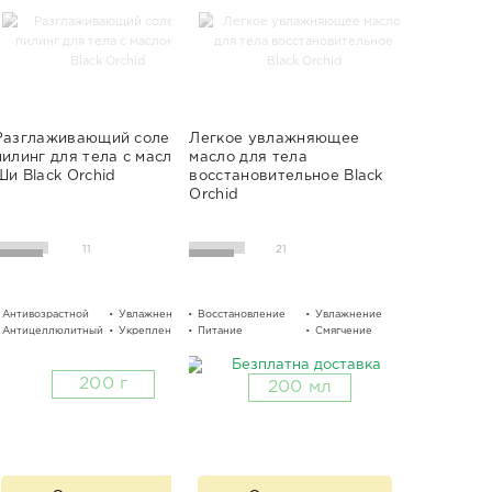
Разглаживающий солевой
Легкое увлажняющее
пилинг для тела с маслом
масло для тела
Ши Black Orchid
восстановительное Black
Orchid
11
21
Антивозрастной
Увлажнение
Восстановление
Очищение
Увлажнение
Разглажив
Антицеллюлитный
Укрепление
Питание
Разглаживание
Смягчение
Тонизация
200 г
200 мл