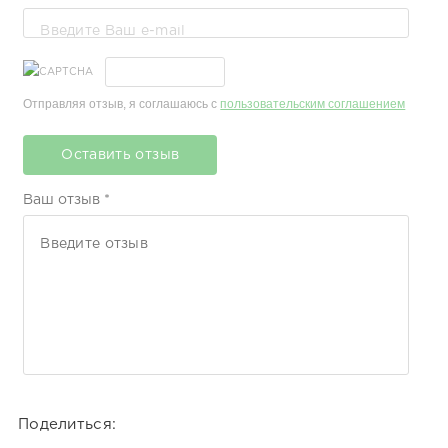
хороший продукт
Антоніна Тронь
Дуже сподобалось
Отправляя отзыв, я соглашаюсь с
пользовательским соглашением
Запах залишається на шкірі та 
дуже довго. Це мій перший тум
Оставить отзыв
виробника, але буду купувати щ
Юлія Романишина
Ваш отзыв *
На подарунок
Це мій третій туман! Божестве
Світлана Люта
Дуже сподобалось
Просто ШОК і моя нова любов
Іванна Джигун
Поделиться:
Дуже сподобалось