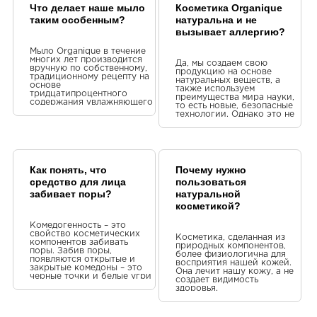
Что делает наше мыло
Косметика Organique
таким особенным?
натуральна и не
вызывает аллергию?
Мыло Organique в течение
многих лет производится
Да, мы создаем свою
вручную по собственному,
продукцию на основе
традиционному рецепту на
натуральных веществ, а
основе
также используем
тридцатипроцентного
преимущества мира науки,
содержания увлажняющего
то есть новые, безопасные
растительного глицерина.
технологии. Однако это не
У них есть уникальные
означает, что продукт или
формы, цвета и
его ингредиент не приведет
композиции ароматов,
к аллергическим реакциям.
предназначенные для всех
Все в природе может
типов кожи. Традиционный
вызвать аллергическую
рецепт обеспечивает
реакцию у человека – и
Как понять, что
Почему нужно
отличное увлажнение и
пыльца, и мед, и даже
уход за кожей. Ценные
средство для лица
пользоваться
растительное масло.
растительные масла и
Однако мы стараемся
забивает поры?
натуральной
эфирные масла
использовать щадящие
поддерживают защитный
косметикой?
ингредиенты и избегать
пласт эпидермиса, оставляя
веществ, которые чаще
прекрасный аромат на теле
всего вызывают аллергию
Комедогенность – это
и в ванной комнате. Вы
на эпидермис человека.
свойство косметических
Косметика, сделанная из
просто должны проверить
пример? В каждой нашей
компонентов забивать
природных компонентов,
это сами! :)
косметике на основе алоэ
поры. Забив поры,
более физиологична для
вы найдете только
появляются открытые и
восприятия нашей кожей.
вещества из мякоти, а не
закрытые комедоны – это
Она лечит нашу кожу, а не
кожицы этого растения,
черные точки и белые угри
создает видимость
ведь в нем содержатся
на коже. Если к этому
здоровья.
соединения, отвечающие за
присоединяется инфекция,
аллергические свойства –
комедоны превращаются в
алоин и эмодин.
воспалительные прыщи –