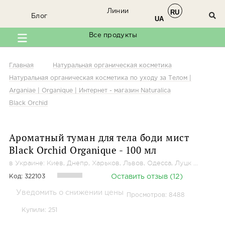
Линии
RU
×
Блог
Мы в соцсетях
UA
Все продукты
Заходите к нам в
Facebook
Главная
Натуральная органическая косметика
Натуральная органическая косметика по уходу за Телом |
Arganiae | Organique | Интернет - магазин Naturalica
Black Orchid
@organique.naturalica
Ароматный туман для тела боди мист
Black Orchid
Organique
- 100
мл
в Украине: Киев, Днепр, Харьков, Львов, Одесса, Луцк ...
Код:
322103
Оставить отзыв (12)
Уведомить о снижении цены
Просмотров: 8488
Купили: 251
@arganiae.naturalica