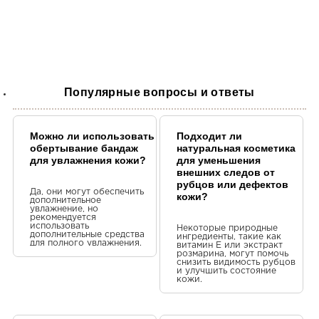
Чудовий продукт.
Валентина Умерова
Клас!
Популярные вопросы и ответы
Чудовий запах і чудовий продук
рекомендую вам спробувати це 
залежним.
Можно ли использовать
Подходит ли
обертывание бандаж
натуральная косметика
для увлажнения кожи?
для уменьшения
внешних следов от
рубцов или дефектов
Да, они могут обеспечить
кожи?
дополнительное
увлажнение, но
рекомендуется
использовать
Некоторые природные
дополнительные средства
ингредиенты, такие как
для полного увлажнения.
витамин Е или экстракт
розмарина, могут помочь
снизить видимость рубцов
и улучшить состояние
кожи.