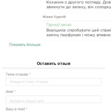
Кохання з другого погляду. До
звикнути до запаху, він солодк
До цього використовувала свіжі
освіжаючі.
Жанна Худолій
Гарний запах
Вирішила спробувати цей спре
заміну парфумам і можу впевне
сказати, що ця парфумована в
мене приємно вразила. Аромат 
Показать больше
Лариса Маринич
легке нанесення, не липне, шкі
купила усю лінію
м&#34;яка після використання.
рекомендую
Оставить отзыв
Олександра Демідова
Тема отзыва *
Про це
Запах - бомба !!!
Имя *
Валентина Умерова
Про товар
Ваш e-mail *