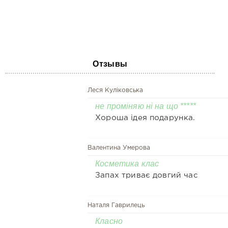
Отзывы
Леся Куліковська
не проміняю ні на що *****
Хороша ідея подарунка.
Валентина Умерова
Косметика клас
Запах триває довгий час
Наталя Гаврилець
Класно