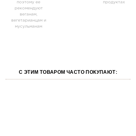
поэтому ее
продуктах
рекомендуют
веганам,
вегетарианцам и
мусульманам
С ЭТИМ ТОВАРОМ ЧАСТО ПОКУПАЮТ: