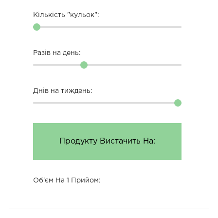
Кількість "кульок":
Разів на день:
Днів на тиждень:
Продукту Вистачить На:
Об'єм На 1 Прийом: