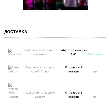
ДОСТАВКА
Забрать 1 января с
Самовывоз из нашего
9:00
магазина
Бесплатно
Отправим 1
Самовывоз из отдел.
января
Новой Почты
грн
Отправим 1
Курьером по вашему
января
адресу
грн