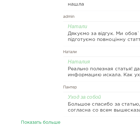
нашла
admin
Натали
Дякуємо за відгук. Ми обов
підготуємо повноцінну стат
масок у косметиці. Періоди
на нах блог
Натали
Наталия
Реально полезная статья! д
информацию искала. Как ух
собой молодой девушке - д
это знают и умеют. Особен
Пантер
понравилось о масках. Не 
Уход за собой
более детально о них расск
Большое спасибо за статью
С уважением, Наталья ;)
согласна со всем вышесказ
обожаю читать статьи таког
сказать, что сама я часто 
Показать больше
на блоге там можно узнать
интересных фишек,связанн
за своим телом и лицом