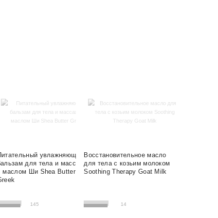
Питательный увлажняющий
Восстановительное масло
бальзам для тела и массажа
для тела с козьим молоком
с маслом Ши Shea Butter
Soothing Therapy Goat Milk
Greek
145
14