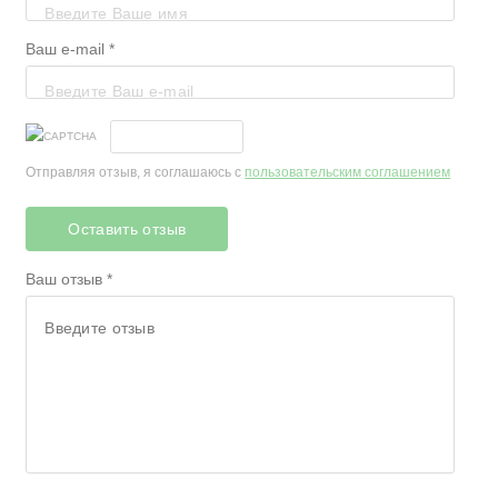
Надія Сусол
купила усю лінію
Ваш e-mail *
У мене дуже суха шкіра, і цей проду
У мене ніколи не виникає відчуття
завантаження після використання.
Іванна Джигун
космос
Отправляя отзыв, я соглашаюсь с
пользовательским соглашением
Хороша гідратація
Оставить отзыв
Віра Корнійко
Ваш отзыв *
;)
Чудово, я використовую кожен вечір
Юлія Романишина
все дуже природньо
Я задоволена якістю