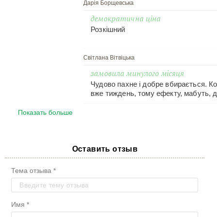
Дарія Борщевська
демократична ціна
Розкішний
Світлана Вітвіцька
замовила минулого місяця
Чудово пахне і добре вбирається. К
вже тиждень, тому ефекту, мабуть, 
почекати, але на цьому етапі реком
Показать больше
Алла Азарова
маска
В мене суха шкіра і цей крем відмін
і живить шкіру протягом ночі. Мені с
Оставить отзыв
ефект є.
Лариса Маринич
Тема отзыва *
натурально
Крем чудовий, зволожує і красиво па
Имя *