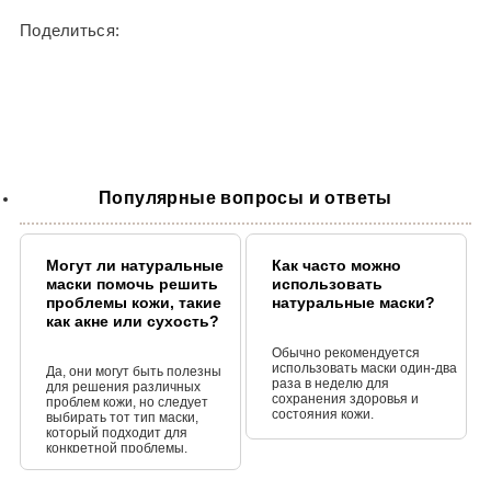
Дарія Плахтій
Поделиться:
Оцінюю - супер
Приємна консистенція, зволожує і д
живить, швидко поглинається та зру
упаковка
Софія Нех
;)
Популярные вопросы и ответы
Чудова гідратація
Валентина Умерова
Могут ли натуральные
Как часто можно
маски помочь решить
использовать
Нормальний продукт
проблемы кожи, такие
натуральные маски?
как акне или сухость?
Рекомендую чудовий засіб і маску
Обычно рекомендуется
использовать маски один-два
Да, они могут быть полезны
раза в неделю для
для решения различных
Марина Хіміч
сохранения здоровья и
проблем кожи, но следует
состояния кожи.
выбирать тот тип маски,
Гарно
который подходит для
приємний запах, дуже приємна м’яка
конкретной проблемы.
після використання