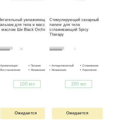
Питательный увлажняющий
Стимулирующий сахарный
бальзам для тела и массажа
пилинг для тела
с маслом Ши Black Orchid
сглаживающий Spicy
Therapy
31
1
Ароматизация
Питание
Антицеллюлитный
Укрепление
Сглаживание
Очищение
Восстановление
Увлажнение
Увлажнение
Смягчение
Укрепление
Стимуляция
100 мл
200 мл
Ожидается
Ожидается