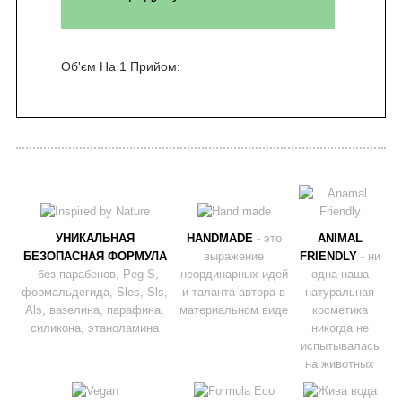
Об'єм На 1 Прийом:
УНИКАЛЬНАЯ
HANDMADE
- это
ANIMAL
БЕЗОПАСНАЯ ФОРМУЛА
выражение
FRIENDLY
- ни
- без парабенов, Peg-S,
неординарных идей
одна наша
формальдегида, Sles, Sls,
и таланта автора в
натуральная
Als, вазелина, парафина,
материальном виде
косметика
силикона, этаноламина
никогда не
испытывалась
на животных