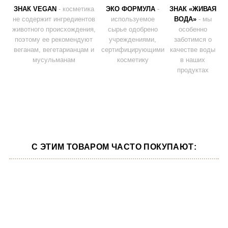
ЗНАК VEGAN
- косметика
ЭКО ФОРМУЛА
-
ЗНАК «ЖИВАЯ
не содержит ингредиентов
используемое
ВОДА»
- мы
животного происхождения,
сырье одобрено
особенно
поэтому ее рекомендуют
учреждениями,
заботимся о
веганам, вегетарианцам и
сертифицирующими
качестве воды
мусульманам
косметику
в наших
продуктах
С ЭТИМ ТОВАРОМ ЧАСТО ПОКУПАЮТ: