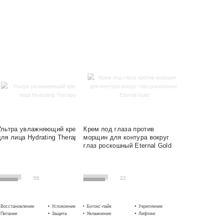
Ультра увлажняющий крем
Крем под глаза против
для лица Hydrating Therapy
морщин для контура вокруг
глаз роскошный Eternal Gold
55
22
Восстановление
Успокоение
Ботокс-лайк
Увлажнение
Укрепление
Осветление
Питание
Защита
Увлажнение
Сглаживание
Лифтинг
Против морщ