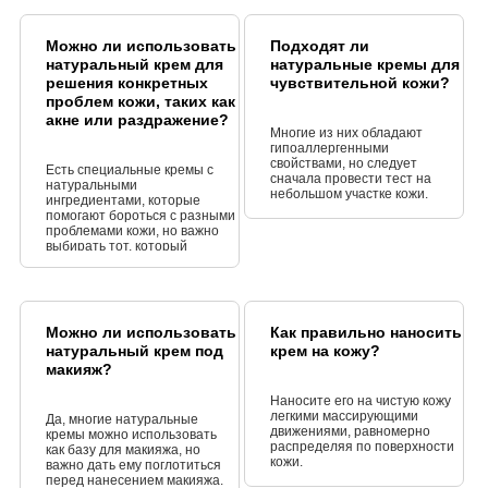
Можно ли использовать
Подходят ли
натуральный крем для
натуральные кремы для
решения конкретных
чувствительной кожи?
проблем кожи, таких как
акне или раздражение?
Многие из них обладают
гипоаллергенными
свойствами, но следует
Есть специальные кремы с
сначала провести тест на
натуральными
небольшом участке кожи.
ингредиентами, которые
помогают бороться с разными
проблемами кожи, но важно
выбирать тот, который
подходит для вашей
проблемы.
Можно ли использовать
Как правильно наносить
натуральный крем под
крем на кожу?
макияж?
Наносите его на чистую кожу
легкими массирующими
Да, многие натуральные
движениями, равномерно
кремы можно использовать
распределяя по поверхности
как базу для макияжа, но
кожи.
важно дать ему поглотиться
перед нанесением макияжа.