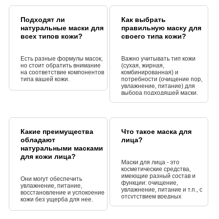
Подходят ли
Как выбрать
натуральные маски для
правильную маску для
всех типов кожи?
своего типа кожи?
Есть разные формулы масок,
Важно учитывать тип кожи
но стоит обратить внимание
(сухая, жирная,
на соответствие компонентов
комбинированная) и
типа вашей кожи.
потребности (очищение пор,
увлажнение, питание) для
выбора подходящей маски.
Какие преимущества
Что такое маска для
обладают
лица?
натуральными масками
для кожи лица?
Маски для лица - это
косметические средства,
имеющие разный состав и
Они могут обеспечить
функции: очищение,
увлажнение, питание,
увлажнение, питание и т.п., с
восстановление и успокоение
отсутствием вредных
кожи без ущерба для нее.
химических компонентов.