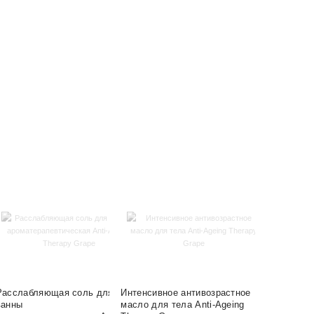
Расслабляющая соль для
Интенсивное антивозрастное
ванны
масло для тела Anti-Ageing