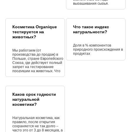
выращивания сырья.
Косметика Organique
Что такое индекс
тестируется на
натуральности?
животных?
Доля в % компонентов
природного происхождения в
Мы работаем (от
продуктах
производства до продаж) в
Польше, стране Европейского
Союза, где действует полный
запрет на тестирование
продукции на животных. Что
еще важнее, мы сами
управляем брендом Organique
согласно нашей совести и
выражаем глубокую
оппозицию к таким действиям.
Каков срок годности
Таким образом, ни один из
натуральной
наших продуктов или сырья
не был, не будет и не будет
косметики?
тестирован на наших
маленьких друзьях.
Натуральная косметика, как
правило, после открытия
сохраняется не так долго –
часто это от 3 до 8 месяцев, а