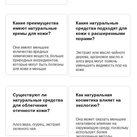
Какие преимущества
Какие натуральные
имеют натуральные
средства подходят для
кремы для кожи?
кожи с расширенными
порами?
Они имеют меньшее
количество вредных
Экстракт или масло чайного
химических веществ, больше
дерева, аргановое масло и
природных ингредиентов,
алоэ вера могут помочь
которые могут быть полезны
уменьшить видимость пор на
для кожи и меньше
коже.
вероятность аллергических
реакций.
Существуют ли
Как натуральная
натуральные средства
косметика влияет на
для облегчения
экологию?
отечности кожи?
Она может оказать меньшее
негативное влияние на
Алоэ вера, огурец, экстракт
окружающую среду, поскольку
зеленого чая.
использует более
экологичные методы