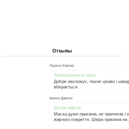
Отзывы
Лариса Євенко
демократична ціна
Добре зволожує, пахне цікаво і шви
вбирається
Іванна Джигун
Купую вдруге
Маска дуже приємна, не прилипає і 
жирного покриття. Шкіра приємна на 
Дуже ефективно. Оновлена ​​шкіра.