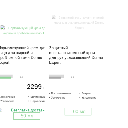
Нормализующий крем для
Защитный
лица для жирной и
восстановительный крем
проблемной кожи Dermo
для рук увлажняющий Dermo
Expert
Expert
12
11
2299
грн.
Восстановление
Защита
Разглаживан
Заживление
Матирование
Очищение
Успокоение
Увлажнение
Тонизация
Успокоение
Нормализация
Противовоспалительный
100 мл
50 мл