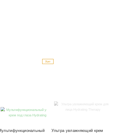
Хит
Мультифункциональный
Ультра увлажняющий крем