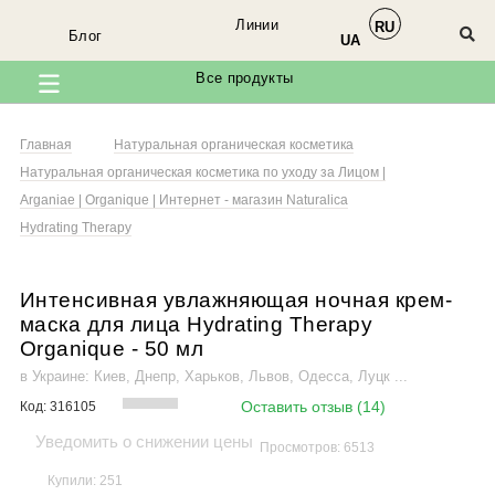
Линии
RU
Блог
UA
Все продукты
Главная
Натуральная органическая косметика
Натуральная органическая косметика по уходу за Лицом |
Arganiae | Organique | Интернет - магазин Naturalica
Hydrating Therapy
Интенсивная увлажняющая ночная крем-
маска для лица Hydrating Therapy
Organique
- 50
мл
в Украине: Киев, Днепр, Харьков, Львов, Одесса, Луцк ...
Оставить отзыв (14)
Код:
316105
Уведомить о снижении цены
Просмотров: 6513
Купили: 251