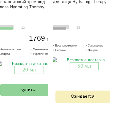
увлажняющий крем под
для лица Hydrating Therapy
глаза Hydrating Therapy
13
55
1769
грн.
Восстановление
Успокоение
Увлажнение
Антивозрастной
Увлажнение
Осветление
Питание
Защита
Сглаживание
Защита
Укрепление
Разглаживание
50 мл
20 мл
Купить
Ожидается
Бестселлеры