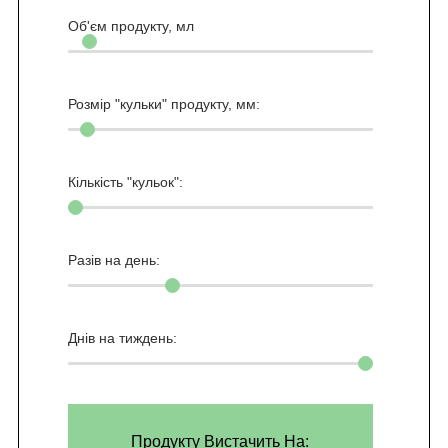
Об'єм продукту,
мл
Розмір "кульки" продукту, мм:
Кількість "кульок":
Разів на день:
Днів на тиждень:
Продукту Вистачить На: