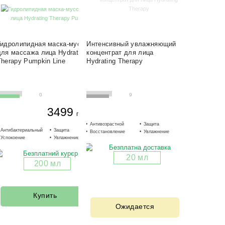
Гидролипидная маска-мусс
Интенсивный увлажняющий
для массажа лица Hydrating
концентрат для лица
Therapy Pumpkin Line
Hydrating Therapy
0
9
3499
грн.
Антивозрастной
Защита
Осветление
Антибактериальный
Защита
Укрепление
Восстановление
Увлажнение
Разглаживан
Успокоение
Увлажнение
Лифтинг
20 мл
200 мл
Купить
Ожидается