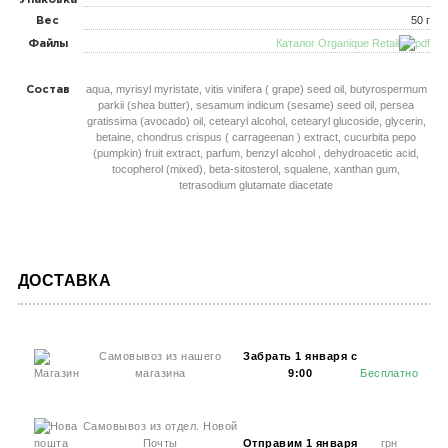
Упаковка
50 г
Вес
Каталог Organique Retail
Файлы
aqua, myrisyl myristate, vitis vinifera ( grape) seed oil, butyrospermum
Состав
parkii (shea butter), sesamum indicum (sesame) seed oil, persea
gratissima (avocado) oil, cetearyl alcohol, cetearyl glucoside, glycerin,
betaine, chondrus crispus ( carrageenan ) extract, cucurbita pepo
(pumpkin) fruit extract, parfum, benzyl alcohol , dehydroacetic acid,
tocopherol (mixed), beta-sitosterol, squalene, xanthan gum,
tetrasodium glutamate diacetate
ДОСТАВКА
Самовывоз из нашего
Забрать 1 января с
магазина
9:00
Бесплатно
Самовывоз из отдел. Новой
Почты
Отправим 1 января
грн